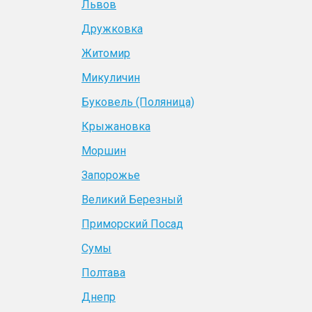
Львов
Дружковка
Житомир
Микуличин
Буковель (Поляница)
Крыжановка
Моршин
Запорожье
Великий Березный
Приморский Посад
Сумы
Полтава
Днепр