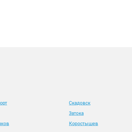
орт
Скадовск
Затока
чков
Коростышев