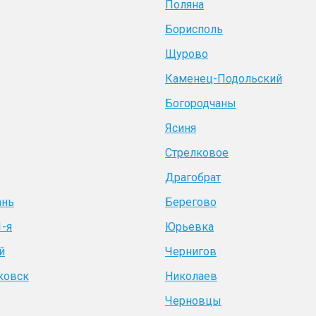
Поляна
Борисполь
Щурово
Каменец-Подольский
Богородчаны
Ясиня
Стрелковое
Драгобрат
ань
Берегово
1-я
Юрьевка
й
Чернигов
ковск
Николаев
Черновцы