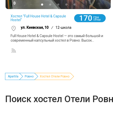
0
170
Хостел "Full House Hotel & Capsule
грн
Hostel"
СУТКИ
ул. Киевская, 10
/
12-школа
Full House Hotel & Capsule Hostel — это самый большой и
современный капсульный хостел в Ровно. Высок...
Apartila
Ровно
Хостел Отели Ровно
Поиск хостел Отели Ров