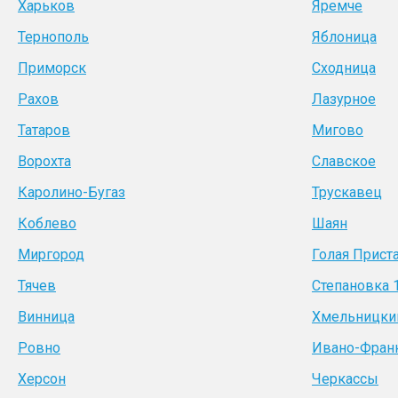
Харьков
Яремче
Тернополь
Яблоница
Приморск
Сходница
Рахов
Лазурное
Татаров
Мигово
Ворохта
Славское
Каролино-Бугаз
Трускавец
Коблево
Шаян
Миргород
Голая Прист
Тячев
Степановка 
Винница
Хмельницки
Ровно
Ивано-Фран
Херсон
Черкассы