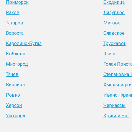
Приморск
Сходница
Рахов
Лазурное
Татаров
Мигово
Ворохта
Славское
Каролино-Бугаз
Трускавец
Коблево
Шаян
Миргород
Голая Прист
Тячев
Степановка 
Винница
Хмельницки
Ровно
Ивано-Фран
Херсон
Черкассы
Ужгород
Кривой Рог