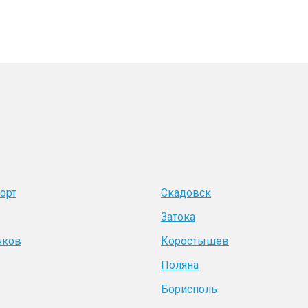
орт
Скадовск
Затока
чков
Коростышев
Поляна
Борисполь