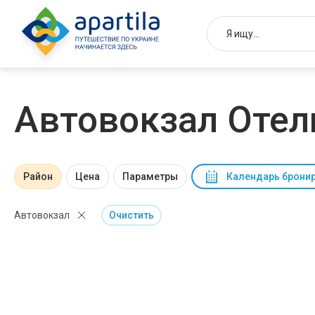
Автовокзал Отел
Район
Цена
Параметры
Календарь брони
Автовокзал
Очистить