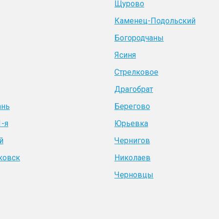
Щурово
Каменец-Подольский
Богородчаны
Ясиня
Стрелковое
Драгобрат
ань
Берегово
1-я
Юрьевка
й
Чернигов
ковск
Николаев
Черновцы