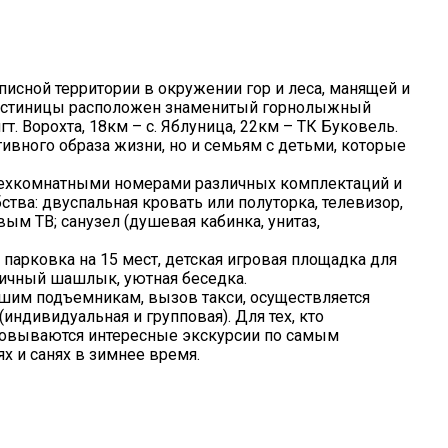
исной территории в окружении гор и леса, манящей и
 гостиницы расположен знаменитый горнолыжный
т. Ворохта, 18км – с. Яблуница, 22км – ТК Буковель.
ивного образа жизни, но и семьям с детьми, которые
трехкомнатными номерами различных комплектаций и
тва: двуспальная кровать или полуторка, телевизор,
ым ТВ; санузел (душевая кабинка, унитаз,
парковка на 15 мест, детская игровая площадка для
личный шашлык, уютная беседка.
шим подъемникам, вызов такси, осуществляется
индивидуальная и групповая). Для тех, кто
овываются интересные экскурсии по самым
х и санях в зимнее время.