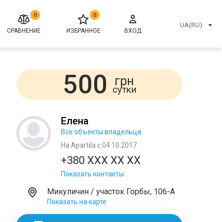
0
0
UA(RU)
СРАВНЕНИЕ
ИЗБРАННОЕ
ВХОД
500
грн
сутки
Елена
Все объекты владельца
На Apartila с 04.10.2017
+380 XXX XX XX
Показать контакты
Микуличин / участок Горбы, 106-А
Показать на карте