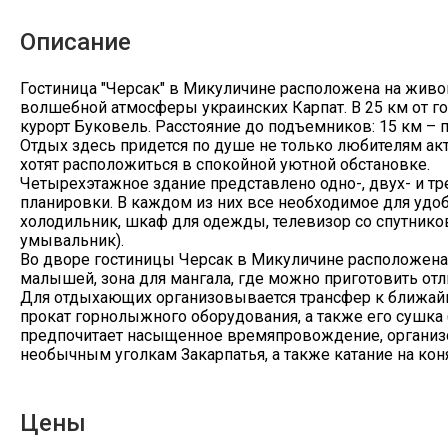
Описание
Гостиница "Черсак" в Микуличине расположена на живоп
волшебной атмосферы украинских Карпат. В 25 км от
курорт Буковель. Расстояние до подъемников: 15 км – пг
Отдых здесь придется по душе не только любителям акт
хотят расположиться в спокойной уютной обстановке.
Четырехэтажное здание представлено одно-, двух- и 
планировки. В каждом из них все необходимое для удобс
холодильник, шкаф для одежды, телевизор со спутников
умывальник).
Во дворе гостиницы Черсак в Микуличине расположена 
малышей, зона для мангала, где можно приготовить от
Для отдыхающих организовывается трансфер к ближай
прокат горнолыжного оборудования, а также его сушка (
предпочитает насыщенное времяпровождение, организ
необычным уголкам Закарпатья, а также катание на коня
Цены