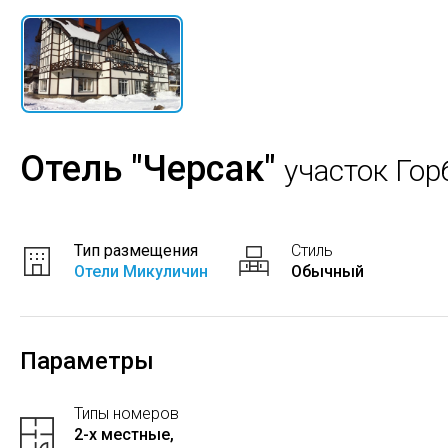
Отель "Черсак"
участок Гор
Тип размещения
Стиль
Отели Микуличин
Обычный
Параметры
Типы номеров
2-x местные,