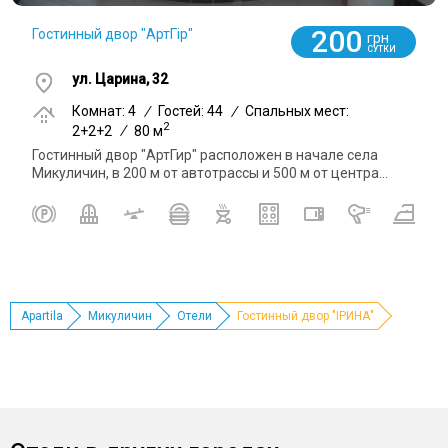
200
Гостинный двор "АртГір"
грн
СУТКИ
ул. Царина, 32
Комнат: 4
/
Гостей: 44
/
Спальных мест:
2
2+2+2
/
80 м
Гостинный двор "АртГир" расположен в начале села
Микуличин, в 200 м от автотрассы и 500 м от центра...
Apartila
Микуличин
Отели
Гостинный двор "ІРИНА"