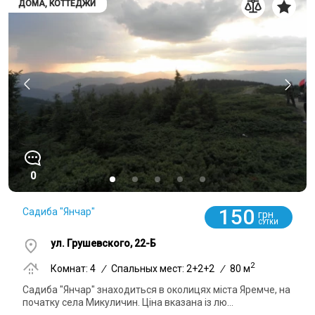
ДОМА, КОТТЕДЖИ
0
150
Садиба "Янчар"
грн
СУТКИ
ул. Грушевского, 22-Б
2
Комнат: 4
/
Спальных мест: 2+2+2
/
80 м
Садиба "Янчар" знаходиться в околицях міста Яремче, на
початку села Микуличин. Ціна вказана із лю...