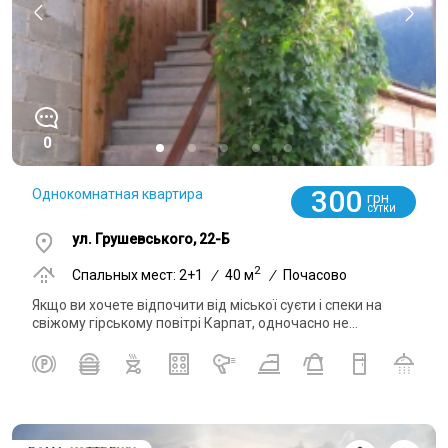
0
300
Однокомнатная квартира
грн
СУТКИ
ул. Грушевського, 22-Б
2
Спальных мест: 2+1
/
40 м
/
Почасово
Якщо ви хочете відпочити від міської суєти і спеки на
свіжому гірському повітрі Карпат, одночасно не...