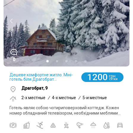
0
1200
Дешеве комфортне житло. Міні-
грн
готель біля Драгобрат...
СУТКИ
Драгобрат, 9
2-x местные
/
4-x местные
/
5-и местные
Готель являє собою чотириповерховий коттедж. Кожен
номер обладнаний телевізором, необхідними меблями...