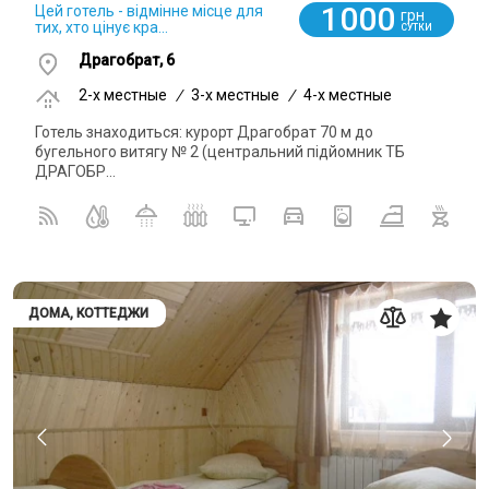
1000
Цей готель - відмінне місце для
грн
тих, хто цінує кра...
СУТКИ
Драгобрат, 6
2-x местные
/
3-x местные
/
4-x местные
Готель знаходиться: курорт Драгобрат 70 м до
бугельного витягу № 2 (центральний підйомник ТБ
ДРАГОБР...
ДОМА, КОТТЕДЖИ