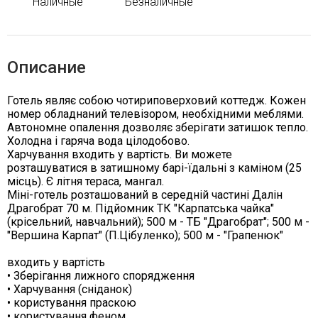
Наличные
Безналичные
Описание
Готель являє собою чотириповерховий коттедж. Кожен
номер обладнаний телевізором, необхідними меблями.
Автономне опалення дозволяє зберігати затишок тепло.
Холодна і гаряча вода цілодобово.
Харчування входить у вартість. Ви можете
розташуватися в затишному барі-їдальні з каміном (25
місць). Є літня тераса, мангал.
Міні-готель розташований в середній частині Далін
Драгобрат 70 м. Підйомник ТК "Карпатська чайка"
(крісельний, навчальний); 500 м - ТБ "Драгобрат"; 500 м -
"Вершина Карпат" (П.Цібуленко); 500 м - "Грапенюк"
входить у вартість
• Зберігання лижного спорядження
• Харчування (сніданок)
• користування праскою
• користування феном