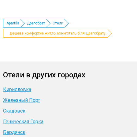
Apartila
Драгобрат
Отели
Дешеве комфортне житло. Міні-готель біля Драгобрату.
Отели в других городах
Кирилловка
Железный Порт
Скадовск
Геническая Горка
Бердянск