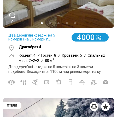
0
4000
Два дерев'яні котеджі на 5
грн
номерів і на 3 номери п...
СУТКИ
Драгобрат 4
Комнат: 4
/
Гостей: 8
/
Кроватей: 5
/
Спальных
2
мест: 2+2+2
/
80 м
Два дерев'яні котеджі на 5 номерів і на 3 номери
подобово. Знаходиться 1100 м над рівнем моря на ку...
ОТЕЛИ