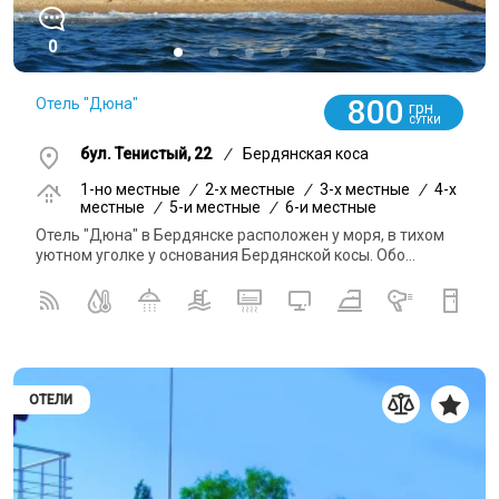
0
800
Отель "Дюна"
грн
СУТКИ
бул. Тенистый, 22
/
Бердянская коса
1-но местные
/
2-x местные
/
3-x местные
/
4-x
местные
/
5-и местные
/
6-и местные
Отель "Дюна" в Бердянске расположен у моря, в тихом
уютном уголке у основания Бердянской косы. Обо...
ОТЕЛИ