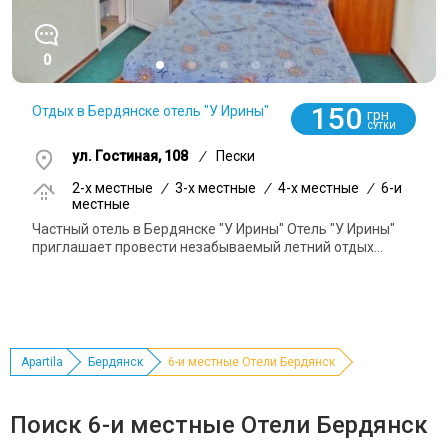
0
150
Отдых в Бердянске отель "У Ирины"
грн
СУТКИ
ул. Гостиная, 108
/
Пески
2-x местные
/
3-x местные
/
4-x местные
/
6-и
местные
Частный отель в Бердянске "У Ирины" Отель "У Ирины"
приглашает провести незабываемый летний отдых...
Apartila
Бердянск
6-и местные Отели Бердянск
Поиск 6-и местные Отели Бердянск