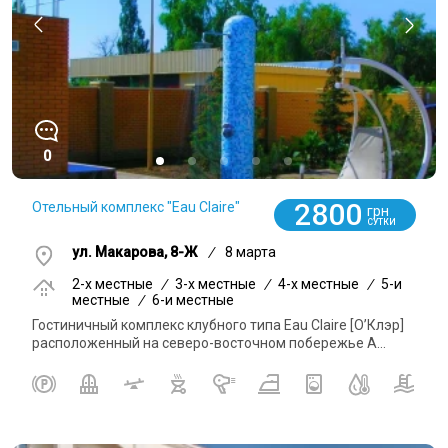
0
2800
Отельный комплекс "Eau Claire"
грн
СУТКИ
ул. Макарова, 8-Ж
/
8 марта
2-x местные
/
3-x местные
/
4-x местные
/
5-и
местные
/
6-и местные
Гостиничный комплекс клубного типа Eau Claire [О’Клэр]
расположенный на северо-восточном побережье А...