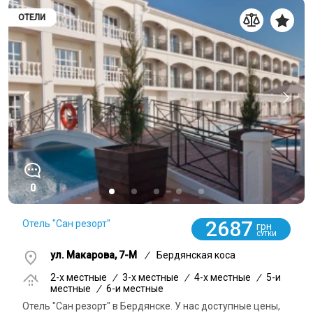
ОТЕЛИ
0
2687
Отель "Сан резорт"
грн
СУТКИ
ул. Макарова, 7-М
/
Бердянская коса
2-x местные
/
3-x местные
/
4-x местные
/
5-и
местные
/
6-и местные
Отель "Сан резорт" в Бердянске. У нас доступные цены,