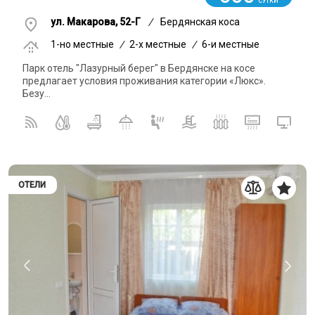
СУТКИ
ул. Макарова, 52-Г
/
Бердянская коса
1-но местные
/
2-x местные
/
6-и местные
Парк отель "Лазурный берег" в Бердянске на косе
предлагает условия проживания категории «Люкс».
Безу...
ОТЕЛИ