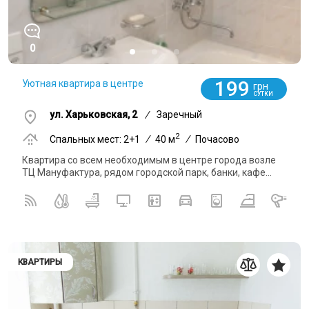
0
199
Уютная квартира в центре
грн
СУТКИ
ул. Харьковская, 2
/
Заречный
2
Спальных мест: 2+1
/
40 м
/
Почасово
Квартира со всем необходимым в центре города возле
ТЦ Мануфактура, рядом городской парк, банки, кафе...
КВАРТИРЫ