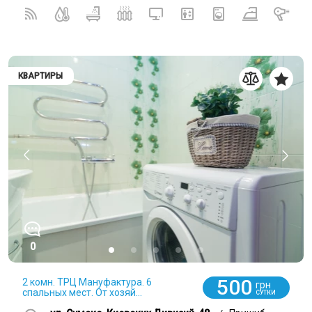
КВАРТИРЫ
0
500
2 комн. ТРЦ Мануфактура. 6
грн
спальных мест. От хозяй...
СУТКИ