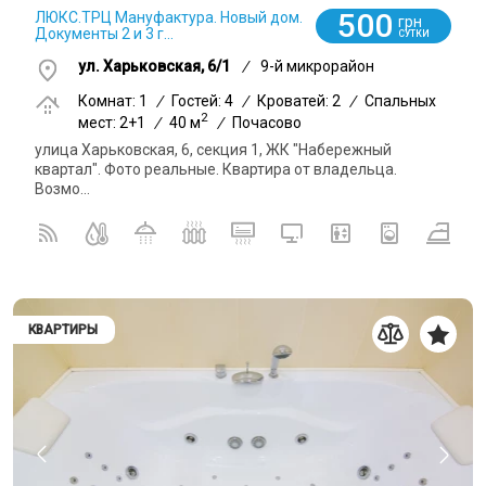
500
ЛЮКС.ТРЦ Мануфактура. Новый дом.
грн
Документы 2 и 3 г...
СУТКИ
ул. Харьковская, 6/1
/
9-й микрорайон
Комнат: 1
/
Гостей: 4
/
Кроватей: 2
/
Спальных
2
мест: 2+1
/
40 м
/
Почасово
улица Харьковская, 6, секция 1, ЖК "Набережный
квартал". Фото реальные. Квартира от владельца.
Возмо...
КВАРТИРЫ