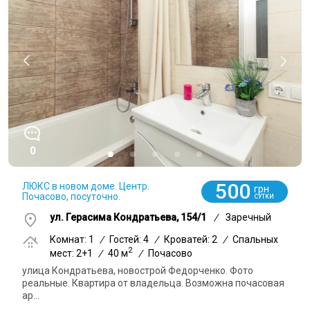
0
500
ЛЮКС в новом доме. Центр.
грн
Почасово, посуточно.
СУТКИ
ул. Герасима Кондратьева, 154/1
/
Заречный
Комнат: 1
/
Гостей: 4
/
Кроватей: 2
/
Спальных
2
мест: 2+1
/
40 м
/
Почасово
улица Кондратьева, новострой Федорченко. Фото
реальные. Квартира от владельца. Возможна почасовая
ар...