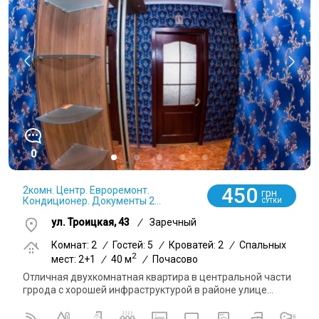
0
450
2комн. Центр. Евроремонт.
грн
Кондиционер. Документы 2...
СУТКИ
ул. Троицкая, 43
/
Заречный
Комнат: 2
/
Гостей: 5
/
Кроватей: 2
/
Спальных
2
мест: 2+1
/
40 м
/
Почасово
Отличная двухкомнатная квартира в центральной части
гррода с хорошей инфраструктурой в районе улице...