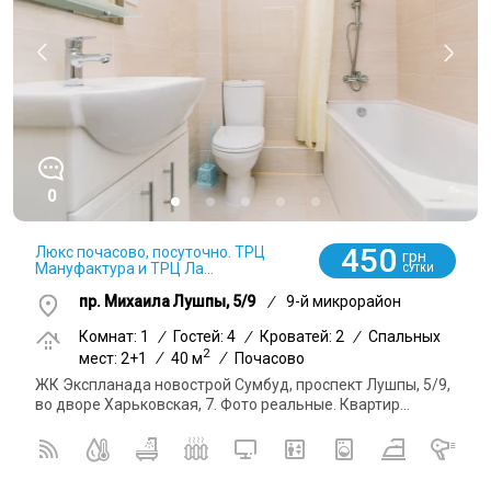
0
450
Люкс почасово, посуточно. ТРЦ
грн
Мануфактура и ТРЦ Ла...
СУТКИ
пр. Михаила Лушпы, 5/9
/
9-й микрорайон
Комнат: 1
/
Гостей: 4
/
Кроватей: 2
/
Спальных
2
мест: 2+1
/
40 м
/
Почасово
ЖК Экспланада новострой Сумбуд, проспект Лушпы, 5/9,
во дворе Харьковская, 7. Фото реальные. Квартир...