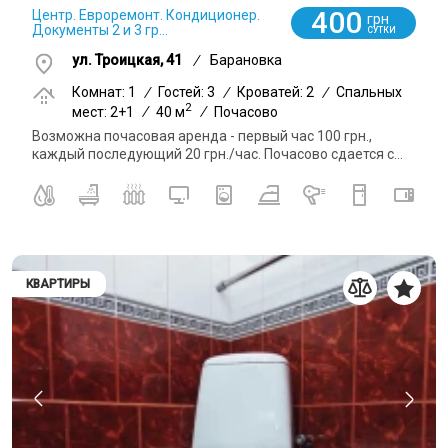
400
Центр. Евроремонт. Кондиционер.
грн
Документы 2 и 3 гр...
СУТКИ
ул. Троицкая, 41
/
Барановка
Комнат: 1
/
Гостей: 3
/
Кроватей: 2
/
Спальных
2
мест: 2+1
/
40 м
/
Почасово
Возможна почасовая аренда - первый час 100 грн.,
каждый последующий 20 грн./час. Почасово сдается с...
КВАРТИРЫ