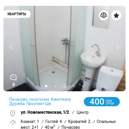
КВАРТИРЫ
0
400
Почасово, посуточно. Кинотеатр
грн
Дружба. Проспект Ше...
СУТКИ
ул. Новоместенская, 1/2
/
Центр
Комнат: 1
/
Гостей: 4
/
Кроватей: 2
/
Спальных
2
мест: 2+1
/
40 м
/
Почасово