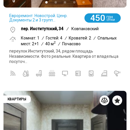
0
450
Евроремонт. Новострой. Ценр.
грн
Документы 2 и 3 групп...
СУТКИ
пер. Институтский, 34
/
Ковпаковский
Комнат: 1
/
Гостей: 4
/
Кроватей: 2
/
Спальных
2
мест: 2+1
/
40 м
/
Почасово
переулок Институтский, 34, рядом площадь
Независимости. Фото реальные. Квартира от владельца
посуточ...
КВАРТИРЫ