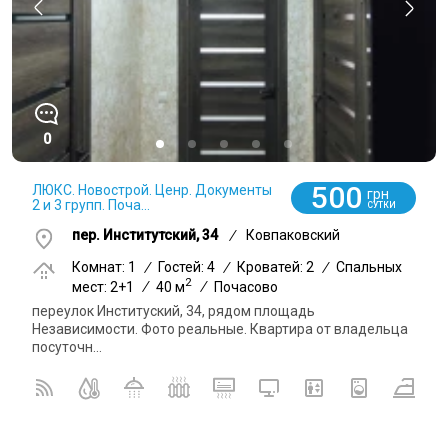
0
500
ЛЮКС. Новострой. Ценр. Документы
грн
2 и 3 групп. Поча...
СУТКИ
пер. Институтский, 34
/
Ковпаковский
Комнат: 1
/
Гостей: 4
/
Кроватей: 2
/
Спальных
2
мест: 2+1
/
40 м
/
Почасово
переулок Институский, 34, рядом площадь
Независимости. Фото реальные. Квартира от владельца
посуточн...