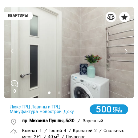
КВАРТИРЫ
0
500
Люкс ТРЦ Лавины и ТРЦ
грн
Мануфактура. Новострой. Доку...
СУТКИ
пр. Михаила Лушпы, 5/30
/
Заречный
Комнат: 1
/
Гостей: 4
/
Кроватей: 2
/
Спальных
2
мест: 2+1
/
40 м
/
Почасово