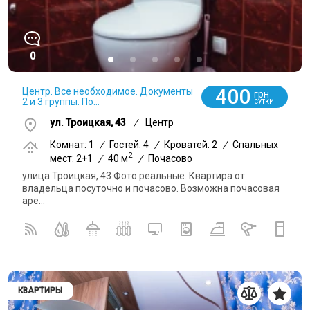
0
400
Центр. Все необходимое. Документы
грн
2 и 3 группы. По...
СУТКИ
ул. Троицкая, 43
/
Центр
Комнат: 1
/
Гостей: 4
/
Кроватей: 2
/
Спальных
2
мест: 2+1
/
40 м
/
Почасово
улица Троицкая, 43 Фото реальные. Квартира от
владельца посуточно и почасово. Возможна почасовая
аре...
КВАРТИРЫ