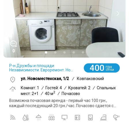
0
400
Р-н Дружбы и площади
грн
Независимости. Евроремонт. Но...
СУТКИ
ул. Новоместенская, 1/2
/
Ковпаковский
Комнат: 1
/
Гостей: 4
/
Кроватей: 2
/
Спальных
2
мест: 2+1
/
40 м
/
Почасово
Возможна почасовая аренда - первый час 100 грн.,
каждый последующий 20 грн./час. Почасово сдается с...