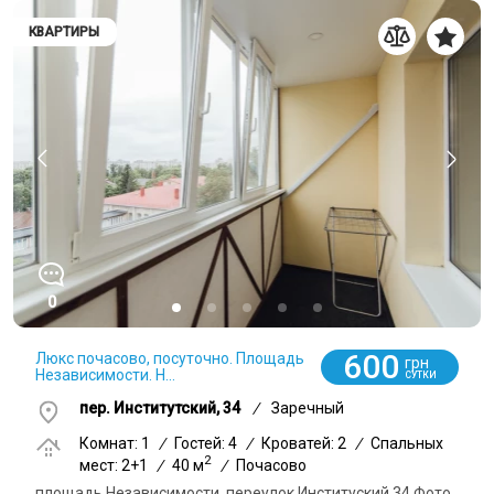
КВАРТИРЫ
0
600
Люкс почасово, посуточно. Площадь
грн
Независимости. Н...
СУТКИ
пер. Институтский, 34
/
Заречный
Комнат: 1
/
Гостей: 4
/
Кроватей: 2
/
Спальных
2
мест: 2+1
/
40 м
/
Почасово
площадь Независимости, переулок Институский 34 Фото