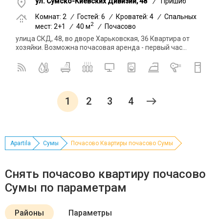
ул. Сумско-Киевских Дивизий, 48
/
Пришиб
Комнат: 2
/
Гостей: 6
/
Кроватей: 4
/
Спальных
2
мест: 2+1
/
40 м
/
Почасово
улица СКД, 48, во дворе Харьковская, 36 Квартира от
хозяйки. Возможна почасовая аренда - первый час...
1
2
3
4
Apartila
Сумы
Почасово Квартиры почасово Сумы
Снять почасово квартиру почасово
Сумы по параметрам
Районы
Параметры