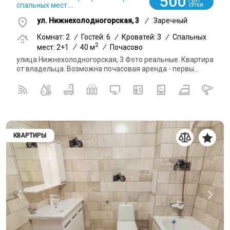
500
спальных мест....
СУТКИ
ул. Нижнехолодногорская, 3
/
Заречный
Комнат: 2
/
Гостей: 6
/
Кроватей: 3
/
Спальных
2
мест: 2+1
/
40 м
/
Почасово
улица Нижнехолодногорская, 3 Фото реальные. Квартира
от владельца. Возможна почасовая аренда - первы...
КВАРТИРЫ