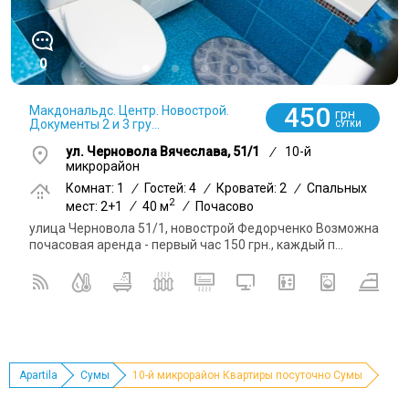
0
450
Макдональдс. Центр. Новострой.
грн
Документы 2 и 3 гру...
СУТКИ
ул. Черновола Вячеслава, 51/1
/
10-й
микрорайон
Комнат: 1
/
Гостей: 4
/
Кроватей: 2
/
Спальных
2
мест: 2+1
/
40 м
/
Почасово
улица Черновола 51/1, новострой Федорченко Возможна
почасовая аренда - первый час 150 грн., каждый п...
Apartila
Сумы
10-й микрорайон Квартиры посуточно Сумы