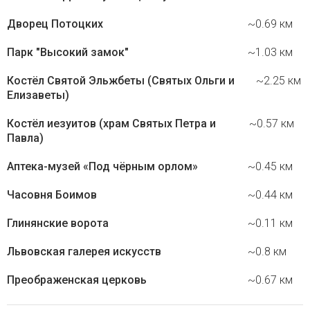
Дворец Потоцких
~0.69 км
Парк "Высокий замок"
~1.03 км
Костёл Святой Эльжбеты (Святых Ольги и
~2.25 км
Елизаветы)
Костёл иезуитов (храм Святых Петра и
~0.57 км
Павла)
Аптека-музей «Под чёрным орлом»
~0.45 км
Часовня Боимов
~0.44 км
Глинянские ворота
~0.11 км
Львовская галерея искусств
~0.8 км
Преображенская церковь
~0.67 км