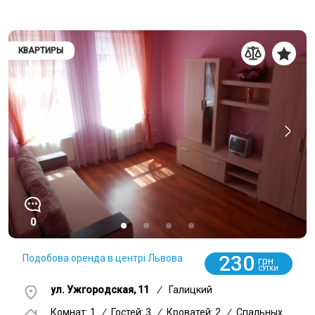
КВАРТИРЫ
0
230
Подобова оренда в центрі Львова
грн
СУТКИ
ул. Ужгородская, 11
/
Галицкий
Комнат: 1
/
Гостей: 3
/
Кроватей: 2
/
Спальных