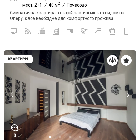
2
мест: 2+1
/
40 м
/
Почасово
Симпатична квартира в старій частині міста з видом на
Оперу, є все необхідне для комфортного прожива...
КВАРТИРЫ
0