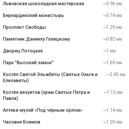
Львовская шоколадная мастерская
~0.96 км
Бернардинский монастырь
~0.74 км
Проспект Свободы
~1.29 км
Памятник Даниилу Галицкому
~0.82 км
Дворец Потоцких
~1 км
Парк "Высокий замок"
~1.69 км
Костёл Святой Эльжбеты (Святых Ольги и
~2.45 км
Елизаветы)
Костёл иезуитов (храм Святых Петра и
~1.15 км
Павла)
Аптека-музей «Под чёрным орлом»
~1.14 км
Часовня Боимов
~1.03 км