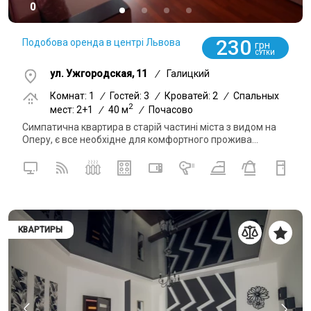
0
230
Подобова оренда в центрі Львова
грн
СУТКИ
ул. Ужгородская, 11
/
Галицкий
Комнат: 1
/
Гостей: 3
/
Кроватей: 2
/
Спальных
2
мест: 2+1
/
40 м
/
Почасово
Симпатична квартира в старій частині міста з видом на
Оперу, є все необхідне для комфортного прожива...
КВАРТИРЫ