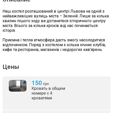
Наш хостел розташований в центрі Львова на одній з
найважливіших вулиць міста – Зеленій. Лише за кілька
хвилин пішого ходу ви дістанетеся історичного центру
міста. Всього за кілька кроків від нас починається
історія.
Приємна і тепла атмосфера дасть змогу насолодитися
відпочинком. Поряд з хостелом є кілька нічних клубів,
кафе та ресторанів, магазинів і недорогих кав’ярень.
Цены
150
грн
Кровать в общем
номере с 4
кроватями