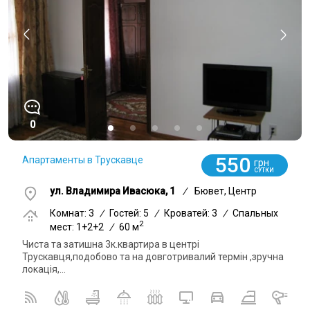
0
550
Апартаменты в Трускавце
грн
СУТКИ
ул. Владимира Ивасюка, 1
/
Бювет, Центр
Комнат: 3
/
Гостей: 5
/
Кроватей: 3
/
Спальных
2
мест: 1+2+2
/
60 м
Чиста та затишна 3к.квартира в центрі
Трускавця,подобово та на довготривалий термін ,зручна
локація,...