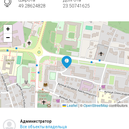
49.28624828
23.50741625
+
−
Leaflet
|
©
OpenStreetMap
contributors
Администратор
Все объекты владельца