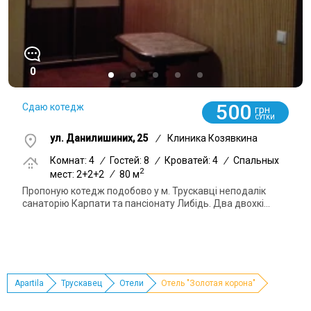
0
500
Сдаю котедж
грн
СУТКИ
ул. Данилишиних, 25
/
Клиника Козявкина
Комнат: 4
/
Гостей: 8
/
Кроватей: 4
/
Спальных
2
мест: 2+2+2
/
80 м
Пропоную котедж подобово у м. Трускавці неподалік
санаторію Карпати та пансіонату Либідь. Два двохкі...
Apartila
Трускавец
Отели
Отель "Золотая корона"