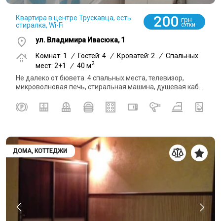
200
Квартира в центре Трускавца, есть
грн
стиралка, Wi-Fi
СУТКИ
ул. Владимира Ивасюка, 1
Комнат: 1
/
Гостей: 4
/
Кроватей: 2
/
Спальных
2
мест: 2+1
/
40 м
Не далеко от бювета. 4 спальных места, телевизор,
микроволновая печь, стиральная машина, душевая каб...
ДОМА, КОТТЕДЖИ