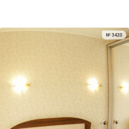
№ 3420