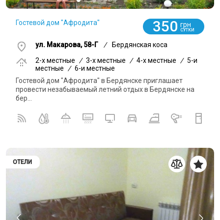
350
Гостевой дом "Афродита"
грн
СУТКИ
ул. Макарова, 58-Г
/
Бердянская коса
2-x местные
/
3-x местные
/
4-x местные
/
5-и
местные
/
6-и местные
Гостевой дом "Афродита" в Бердянске приглашает
провести незабываемый летний отдых в Бердянске на
бер...
ОТЕЛИ