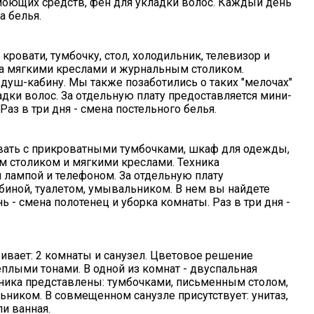
оющих средств, фен для укладки волос. Каждый день
а белья.
ровати, тумбочку, стол, холодильник, телевизор и
на мягкими креслами и журнальным столиком.
душ-кабину. Мы также позаботились о таких "мелочах"
адки волос. За отдельную плату предоставляется мини-
аз в три дня - смена постельного белья.
овать с прикроватными тумбочками, шкаф для одежды,
м столиком и мягкими креслами. Техника
 лампой и телефоном. За отдельную плату
биной, туалетом, умывальником. В нем вы найдете
 - смена полотенец и уборка комнаты. Раз в три дня -
ивает: 2 комнаты и санузел. Цветовое решение
еплыми тонами. В одной из комнат - двуспальная
ехника представлены: тумбочками, письменным столом,
ником. В совмещенном санузле присутствует: унитаз,
и ванная.