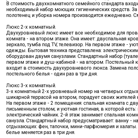
В стоимость двухкомнатного семейного стандарта входи
необходимый набор моющих гигиенических средств. За 
полотенец и уборка номера производится ежедневно. Сме
Люкс 2-х комнатный.
Двухуровневый люкс имеет все необходимое для прове
комната - на втором этаже. Она имеет: двуспальная кро
зеркало, тумба под TV, телевизор. На первом этаже - ую
одежды. Бытовая техника представлена: электрически
оборудован двумя санузлами. Стандартный набор (туалет
первом этаже и душ-кабиной - на втором. Постельный к
входит в стоимость двухуровневого люкса. Замена поло
постельного белья - один раз в три дня.
Люкс 3-х комнатный.
3-х комнатный 2-х уровневый номер на четверых отды
шикарной террасой на втором, порадует своих жителей
На первом этаже - 2 помещения: спальная комната с д
письменным столом; и уютная гостиная, в которой есть
электрический чайник. 2-й этаж занимает спальная комн
санузла. Стандартный набор предусматривает: ванну - н
отдыхающих: фен, тапочки, мини-парфюмерия и халаты. 
белье меняется раз в три дня.