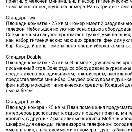
приятных мелочей минимальный набор гигиенических м
- смена полотенец и уборка номера. Раз в три дня - смен
Стандарт Twin.
Площадь комнаты - 25 кв.м. Номер имеет 2 раздельные к
телефон. Небольшая но уютная зона отдыха оборудова
Совмещенный санузел предлагает: туалет, умывальник, 
как: набор гигиенических моющих средств, фен для укл
бар. Каждый день - смена полотенец и уборка комнаты. Р
Стандарт Double.
Площадь комнаты - 25 кв.м. В номере: двуспальная кр
письменный стол. Зона отдыха оборудована журнальны
представлена: холодильником, телевизором, настольной
предоставляется мини-бар. Санузел оборудован: душ-ка
фен, набор моющих гигиенических средств. Каждый день
смена белья.
Стандарт Family.
Площадь номера - 25 кв.м. План помещения предусматр
интерьеров располагает к отдыху и радует приятными т
кровать, в другой - 2 раздельные кровати. Мебель и т
шкафом для одежды, телевизором, телефоном, холодиль
умывальник, а в зависимости от номера - душ-кабина ил