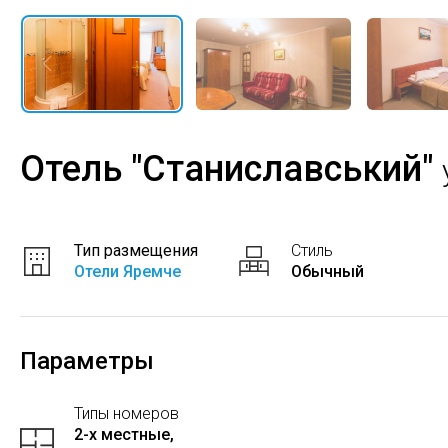
Отель "Станиславський"
Тип размещения
Стиль
Отели Яремче
Обычный
Параметры
Типы номеров
2-x местные,