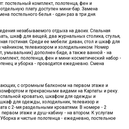
т: постельный комплект, полотенца, фен и
отдельную плату доступен мини-бар. Замена
на постельного белья - один раз в три дня.
дения незабываемого отдыха на двоих. Спальная
вать, шкаф для вещей, два журнальных столика, стулья,
тная гостиная. Среди ее мебели: диван, стол и шкаф для
м чайником, телевизором и холодильником. Номер
, умывальник) дополнен биде, а также ванной - на
омплект, полотенца, фен и мини-косметический набор -
тенец и уборка - проводится ежедневно. Смена
хающих, с огромным балконом на первом этаже и
 комфортом и прекрасными видами на Карпаты и реку.
вуспальной кроватью, шкафом для одежды и
: шкаф для одежды, холодильник, телевизор и
ата с 2-мя раздельными кроватями. В номере - 2
а первом этаже и душ-кабину - на втором. К услугам
Уборка и чистые полотенца - ежедневно, постельное