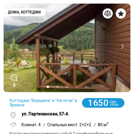
ДОМА, КОТТЕДЖИ
0
1650
Коттеджи "Вершина" и "На печи" в
грн
Яремче
СУТКИ
ул. Партизанская, 57-А
2
Комнат: 4
/
Спальных мест: 2+2+2
/
80 м
Коттеджи представляют собой 2 комфортабельных