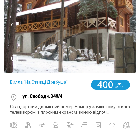
0
400
Вилла "На Стежці Довбуша"
грн
СУТКИ
ул. Свободи, 349/4
Стандартний двомісний номер Номер у заміському стилі з
телевізором із плоским екраном, зоною відпоч...