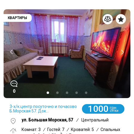
КВАРТИРЫ
0
1000
3-х/к центр посуточно и почасово
грн
Б.Морская 57. Док...
СУТКИ
ул. Большая Морская, 57
/
Центральный
Комнат: 3
/
Гостей: 7
/
Кроватей: 5
/
Спальных
2