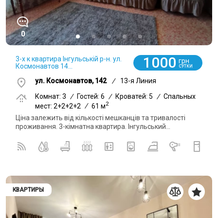
0
1000
3-х к квартира Інгульській р-н. ул.
грн
Космонавтов 14...
СУТКИ
ул. Космонавтов, 142
/
13-я Линия
Комнат: 3
/
Гостей: 6
/
Кроватей: 5
/
Спальных
2
мест: 2+2+2+2
/
61 м
Ціна залежить від кількості мешканців та тривалості
проживання. 3-кімнатна квартира. Інгульський...
КВАРТИРЫ