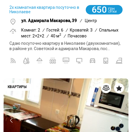
650
2х комнатная квартира посуточно в
грн
Николаеве
СУТКИ
ул. Адмирала Макарова, 39
/
Центр
Комнат: 2
/
Гостей: 6
/
Кроватей: 3
/
Спальных
2
мест: 2+2+2
/
40 м
/
Почасово
Сдаю посуточно квартиру в Николаеве (двухкомнатная),
в районе ул. Советской и адмирала Макарова, пос...
КВАРТИРЫ