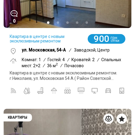
0
900
Квартира в центре с новым
грн
эксклюзивным ремонтом
СУТКИ
ул. Московская, 54-А
/
Заводской, Центр
Комнат: 1
/
Гостей: 4
/
Кроватей: 2
/
Спальных
2
мест: 2+2
/
36 м
/
Почасово
Квартира в центре с новым эксклюзивным ремонтом.
г.Николаев, ул. Московская 54 А ( Район Советской...
КВАРТИРЫ