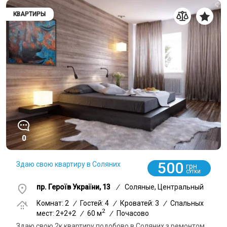
КВАРТИРЫ
0
500
Здаю свою квартиру в Соляних
грн
СУТКИ
пр. Героїв України, 13
/
Соляные, Центральный
Комнат: 2
/
Гостей: 4
/
Кроватей: 3
/
Спальных
2
мест: 2+2+2
/
60 м
/
Почасово
Здаю свою 2к квартиру подобово в Соляних з ремонтом,