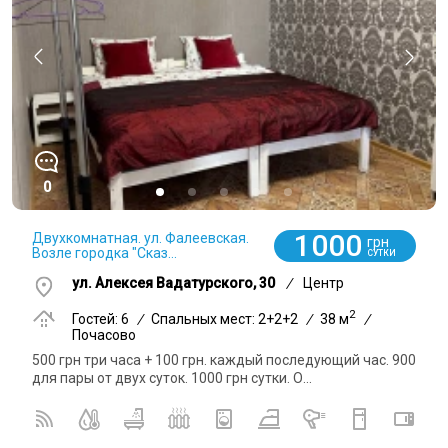
0
1000
Двухкомнатная. ул. Фалеевская.
грн
Возле городка "Сказ...
СУТКИ
ул. Алексея Вадатурского, 30
/
Центр
2
Гостей: 6
/
Спальных мест: 2+2+2
/
38 м
/
Почасово
500 грн три часа + 100 грн. каждый последующий час. 900
для пары от двух суток. 1000 грн сутки. О...