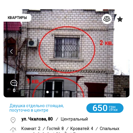
КВАРТИРЫ
0
650
Двушка отдельно стоящая,
грн
посуточно в центре
СУТКИ
ул. Чкалова, 80
/
Центральный
Комнат: 2
/
Гостей: 8
/
Кроватей: 4
/
Спальных
2