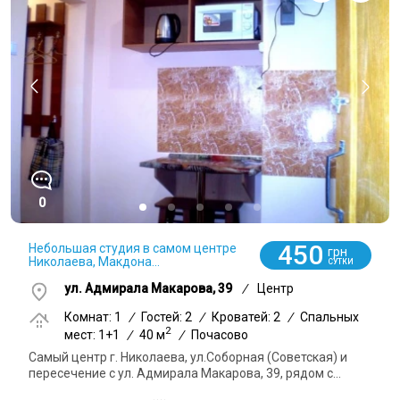
0
450
Небольшая студия в самом центре
грн
Николаева, Макдона...
СУТКИ
ул. Адмирала Макарова, 39
/
Центр
Комнат: 1
/
Гостей: 2
/
Кроватей: 2
/
Спальных
2
мест: 1+1
/
40 м
/
Почасово
Самый центр г. Николаева, ул.Соборная (Советская) и
пересечение с ул. Адмирала Макарова, 39, рядом с...