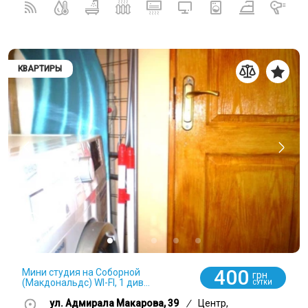
КВАРТИРЫ
0
400
Мини студия на Соборной
грн
(Макдональдс) WI-FI, 1 див...
СУТКИ
ул. Адмирала Макарова, 39
/
Центр,