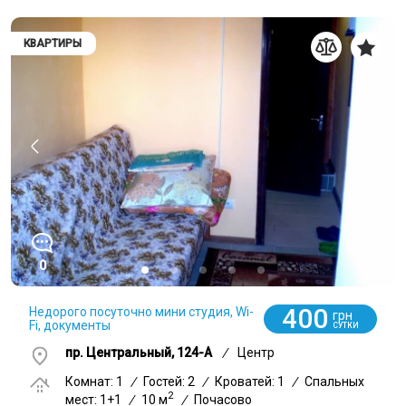
КВАРТИРЫ
0
400
Недорого посуточно мини студия, Wi-
грн
Fi, документы
СУТКИ
пр. Центральный, 124-А
/
Центр
Комнат: 1
/
Гостей: 2
/
Кроватей: 1
/
Спальных
2
мест: 1+1
/
10 м
/
Почасово