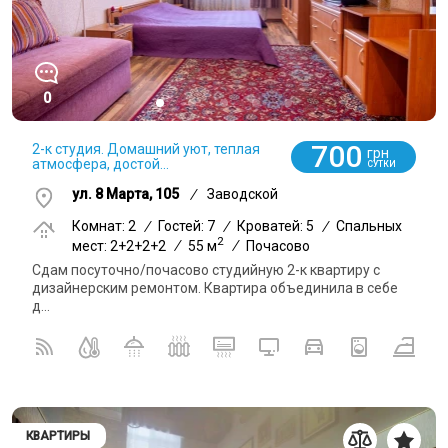
0
700
2-к студия. Домашний уют, теплая
грн
атмосфера, достой...
СУТКИ
ул. 8 Марта, 105
/
Заводской
Комнат: 2
/
Гостей: 7
/
Кроватей: 5
/
Спальных
2
мест: 2+2+2+2
/
55 м
/
Почасово
Сдам посуточно/почасово студийную 2-к квартиру с
дизайнерским ремонтом. Квартира объединила в себе
д...
КВАРТИРЫ