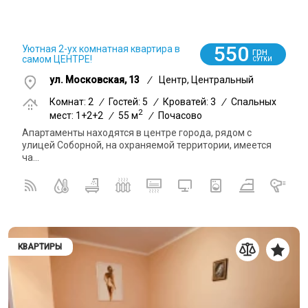
0
550
Уютная 2-ух комнатная квартира в
грн
самом ЦЕНТРЕ!
СУТКИ
ул. Московская, 13
/
Центр, Центральный
Комнат: 2
/
Гостей: 5
/
Кроватей: 3
/
Спальных
2
мест: 1+2+2
/
55 м
/
Почасово
Апартаменты находятся в центре города, рядом с
улицей Соборной, на охраняемой территории, имеется
ча...
КВАРТИРЫ