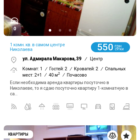
0
550
1 комн. кв. в самом центре
грн
Николаева
СУТКИ
ул. Адмирала Макарова, 39
/
Центр
Комнат: 1
/
Гостей: 2
/
Кроватей: 2
/
Спальных
2
мест: 2+1
/
40 м
/
Почасово
Если необходима аренда квартиры посуточно в
Николаеве, то я сдаю посуточно квартиру 1-комнатную в
са...
КВАРТИРЫ