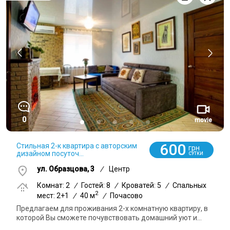
0
movie
600
Стильная 2-к квартира с авторским
грн
дизайном посуточ...
СУТКИ
ул. Образцова, 3
/
Центр
Комнат: 2
/
Гостей: 8
/
Кроватей: 5
/
Спальных
2
мест: 2+1
/
40 м
/
Почасово
Предлагаем для проживания 2-х комнатную квартиру, в
которой Вы сможете почувствовать домашний уют и...