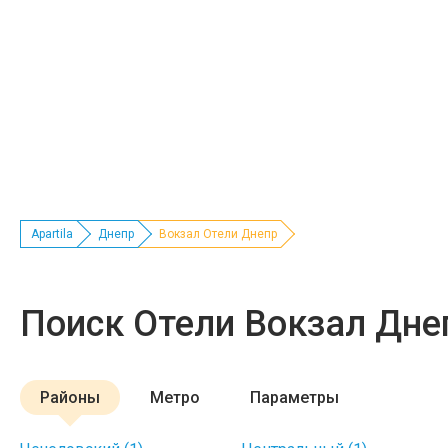
Apartila
Днепр
Вокзал Отели Днепр
Поиск Отели Вокзал Дне
Районы
Метро
Параметры