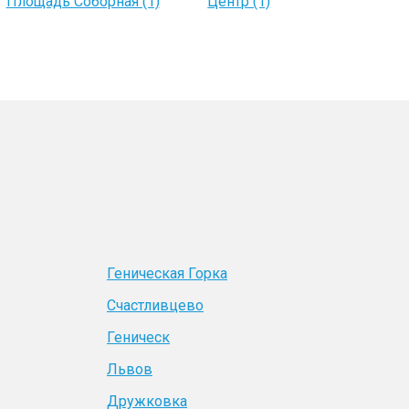
Площадь Соборная (1)
Центр (1)
Геническая Горка
Счастливцево
Геническ
Львов
Дружковка