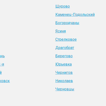
Щурово
Каменец-Подольский
Богородчаны
Ясиня
Стрелковое
Драгобрат
ань
Берегово
1-я
Юрьевка
й
Чернигов
ковск
Николаев
Черновцы