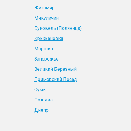
Житомир
Микуличин
Буковель (Поляница)
Крыжановка
Моршин
Запорожье
Великий Березный
Приморский Посад
Сумы
Полтава
Днепр