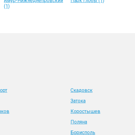
Амур-Нижнеднепровский
Парк Глобы (1)
(1)
орт
Скадовск
Затока
чков
Коростышев
Поляна
Борисполь