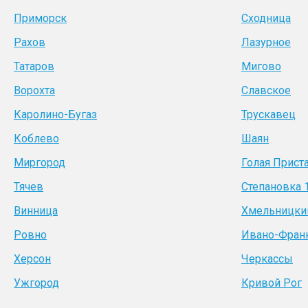
Приморск
Сходница
Рахов
Лазурное
Татаров
Мигово
Ворохта
Славское
Каролино-Бугаз
Трускавец
Коблево
Шаян
Миргород
Голая Прист
Тячев
Степановка 
Винница
Хмельницки
Ровно
Ивано-Фран
Херсон
Черкассы
Ужгород
Кривой Рог