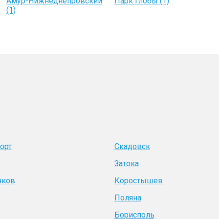
Амур-Нижнеднепровский
Парк Глобы (1)
(1)
орт
Скадовск
Затока
чков
Коростышев
Поляна
Борисполь