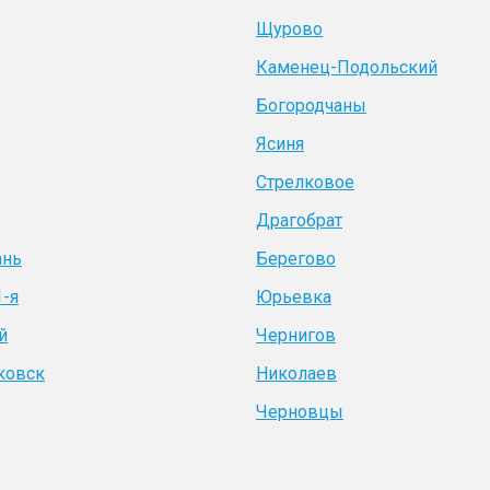
Щурово
Каменец-Подольский
Богородчаны
Ясиня
Стрелковое
Драгобрат
ань
Берегово
1-я
Юрьевка
й
Чернигов
ковск
Николаев
Черновцы