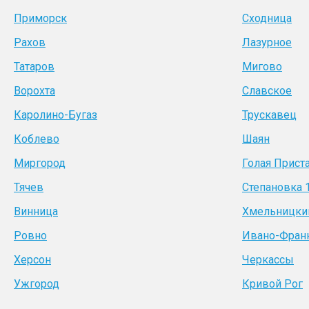
Приморск
Сходница
Рахов
Лазурное
Татаров
Мигово
Ворохта
Славское
Каролино-Бугаз
Трускавец
Коблево
Шаян
Миргород
Голая Прист
Тячев
Степановка 
Винница
Хмельницки
Ровно
Ивано-Фран
Херсон
Черкассы
Ужгород
Кривой Рог