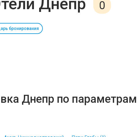
тели Днепр
0
арь бронирования
овка Днепр по параметрам