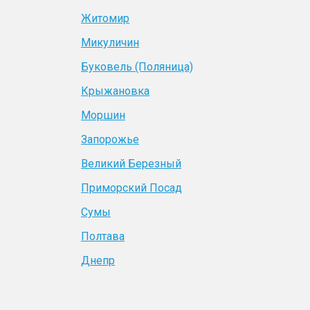
Житомир
Микуличин
Буковель (Поляница)
Крыжановка
Моршин
Запорожье
Великий Березный
Приморский Посад
Сумы
Полтава
Днепр