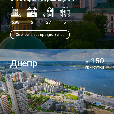
298
2
37
6
Смотреть все предложения
150
Днепр
от
грн/сутки