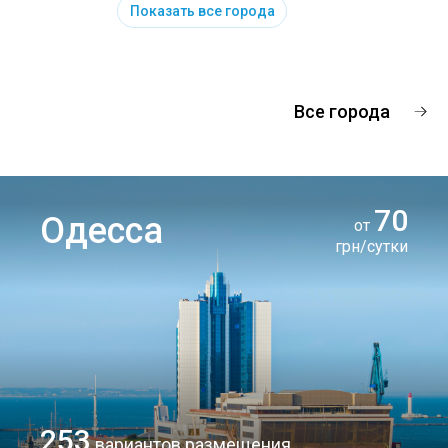
Показать все города
Все города
70
Одесса
от
грн/сутки
253
вариантов размещения