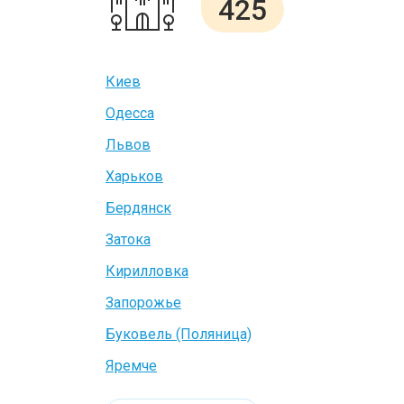
425
Киев
Одесса
Львов
Харьков
Бердянск
Затока
Кирилловка
Запорожье
Буковель (Поляница)
Яремче