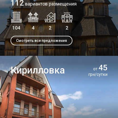
112
вариантов размещения
104
4
2
2
Смотреть все предложения
45
Кирилловка
от
грн/сутки