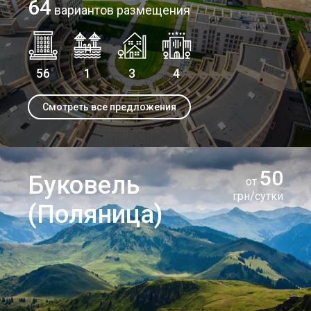
64
вариантов размещения
56
1
3
4
Смотреть все предложения
50
Буковель
от
грн/сутки
(Поляница)