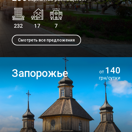
232
17
7
Смотреть все предложения
140
Запорожье
от
грн/сутки