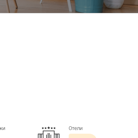
жи
Отели