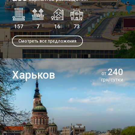
157
7
16
73
Смотреть все предложения
240
Харьков
от
грн/сутки