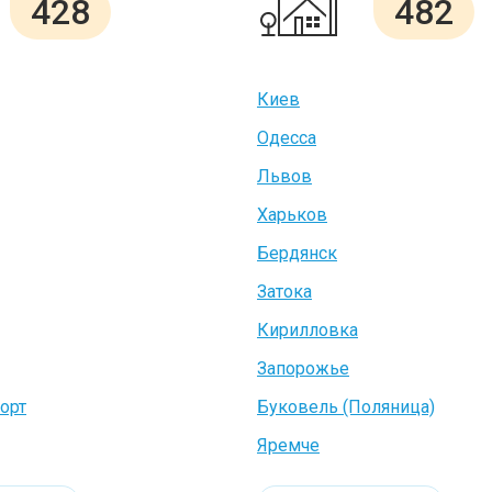
428
482
Киев
Одесса
Львов
Харьков
Бердянск
Затока
Кирилловка
Запорожье
орт
Буковель (Поляница)
Яремче