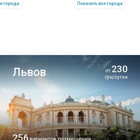
е города
Показать все города
230
Львов
от
грн/сутки
256
вариантов размещения