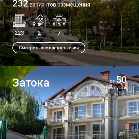
232
вариантов размещения
223
2
7
Смотреть все предложения
50
Затока
от
грн/сутки