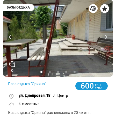
БАЗЫ ОТДЫХА
0
600
База отдыха "Орияна"
грн
СУТКИ
ул. Днепровая, 18
/
Центр
4-x местные
База отдыха "Орияна" расположена в 20 км от г.