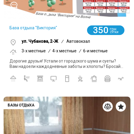
0
350
База отдыха "Виктория"
грн
СУТКИ
ул. Чубанова, 2-Ж
/
Автовокзал
3-x местные
/
4-x местные
/
6-и местные
Дорогие друзья! Устали от городского шума и суеты?
Вам надоели каждодневные заботы и хлопоты? Бросай...
БАЗЫ ОТДЫХА