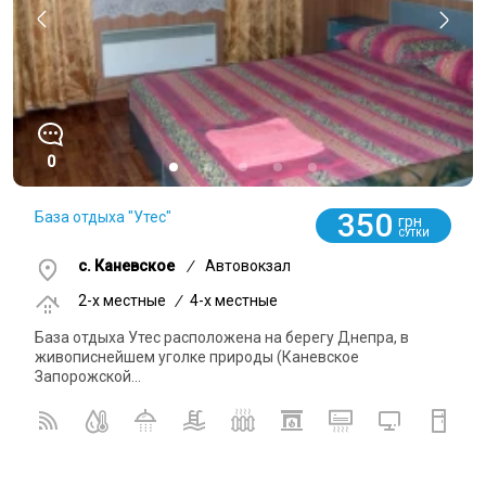
0
350
База отдыха "Утес"
грн
СУТКИ
с. Каневское
/
Автовокзал
2-x местные
/
4-x местные
База отдыха Утес расположена на берегу Днепра, в
живописнейшем уголке природы (Каневское
Запорожской...