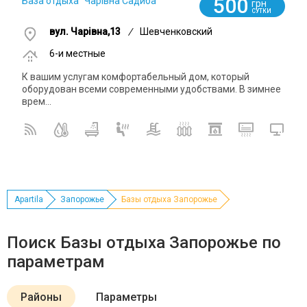
500
База отдыха "Чарівна Садиба"
грн
СУТКИ
вул. Чарівна,13
/
Шевченковский
6-и местные
К вашим услугам комфортабельный дом, который
оборудован всеми современными удобствами. В зимнее
врем...
Apartila
Запорожье
Базы отдыха Запорожье
Поиск Базы отдыха Запорожье по
параметрам
Районы
Параметры