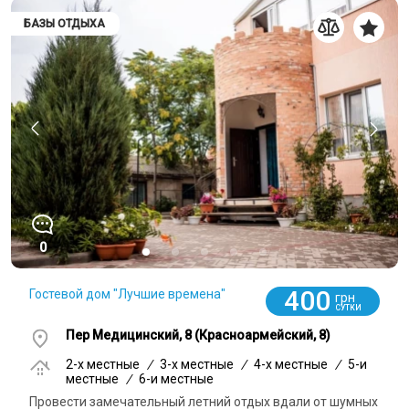
БАЗЫ ОТДЫХА
0
400
Гостевой дом "Лучшие времена"
грн
СУТКИ
Пер Медицинский, 8 (Красноармейский, 8)
2-x местные
/
3-x местные
/
4-x местные
/
5-и
местные
/
6-и местные
Провести замечательный летний отдых вдали от шумных