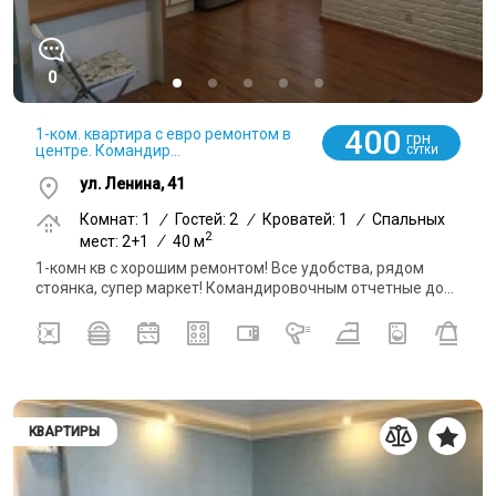
0
400
1-ком. квартира с евро ремонтом в
грн
центре. Командир...
СУТКИ
ул. Ленина, 41
Комнат: 1
/
Гостей: 2
/
Кроватей: 1
/
Спальных
2
мест: 2+1
/
40 м
1-комн кв с хорошим ремонтом! Все удобства, рядом
стоянка, супер маркет! Командировочным отчетные до...
КВАРТИРЫ