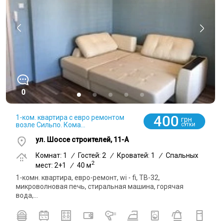
0
400
1-ком. квартира с евро ремонтом
грн
возле Сильпо. Кома...
СУТКИ
ул. Шоссе строителей, 11-А
Комнат: 1
/
Гостей: 2
/
Кроватей: 1
/
Спальных
2
мест: 2+1
/
40 м
1-комн. квартира, евро-ремонт, wi - fi, ТВ-32,
микроволновая печь, стиральная машина, горячая
вода,...