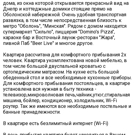
дома, из окна которой открывается прекрасный вид на
Днепр и коттеджные домики стоящие прямо на
Оболонской набережной. Очень удобная транспортная
развязка, в том числе непосредственная близость к
метро "Оболонь", "Минская". Рядом с домом находится
супермаркет "Сильпо", пиццерия "Domino's Pizza",
караоке бар и Восточный лаунж-ресторан "Жара",
пивной Паб "Beer Live" и многое другое.
Квартира рассчитана для комфортного прибывания 2х
человек. Квартира укомплектована новой мебелью, в
том числе большой двуспальной кроватью с
ортопедическим матрасом. На кухне есть большой
обеденный стол и все необходимые кухонные приборы.
Для комфортного прибывания постояльцев, в квартире
установлена вся нужная в быту техника -
телевизор,микроволновая печь,чайник,утюг,стиральная
машина, бойлер, кондиционер, холодильник, Wi-Fi
роутер. Так же имеются все необходимые постельные и
банные принадлежности.
В квартире есть безлимитный интернет (Wi-Fi)
В день прибытия квартира будет находиться в Вашем