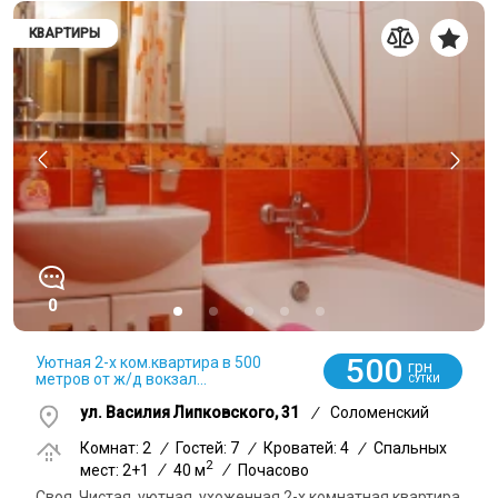
КВАРТИРЫ
0
500
Уютная 2-х ком.квартира в 500
грн
метров от ж/д вокзал...
СУТКИ
ул. Василия Липковского, 31
/
Соломенский
Комнат: 2
/
Гостей: 7
/
Кроватей: 4
/
Спальных
2
мест: 2+1
/
40 м
/
Почасово
Своя. Чистая, уютная, ухоженная 2-х комнатная квартира