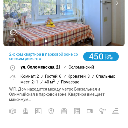
0
450
2-х ком квартира в парковой зоне со
грн
свежим ремонто...
СУТКИ
ул. Соломенская, 21
/
Соломенский
Комнат: 2
/
Гостей: 6
/
Кроватей: 3
/
Спальных
2
мест: 2+1
/
40 м
/
Почасово
WIFI. Дом находится между метро Вокзальная и
Олимпийская в парковой зоне. Квартира вмещает
максимум...