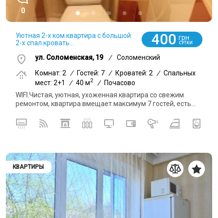
0
400
Уютная 2-х ком.квартира с большой
грн
2-х спал.кровать...
СУТКИ
ул. Соломенская, 19
/
Соломенский
Комнат: 2
/
Гостей: 7
/
Кроватей: 2
/
Спальных
2
мест: 2+1
/
40 м
/
Почасово
WIFI.Чистая, уютная, ухоженная квартира со свежим
ремонтом, квартира вмещает максимум 7 гостей, есть...
КВАРТИРЫ