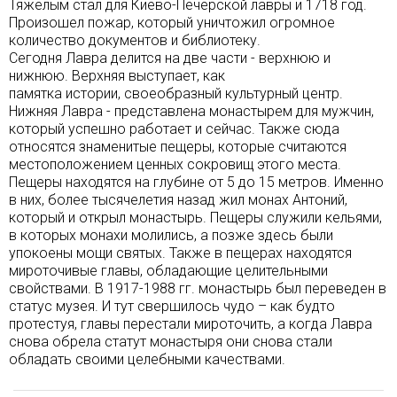
Тяжелым стал для Киево-Печерской лавры и 1718 год.
Произошел пожар, который уничтожил огромное
количество документов и библиотеку.
Сегодня Лавра делится на две части - верхнюю и
нижнюю. Верхняя выступает, как
памятка истории, своеобразный культурный центр.
Нижняя Лавра - представлена монастырем для мужчин,
который успешно работает и сейчас. Также сюда
относятся знаменитые пещеры, которые считаются
местоположением ценных сокровищ этого места.
Пещеры находятся на глубине от 5 до 15 метров. Именно
в них, более тысячелетия назад жил монах Антоний,
который и открыл монастырь. Пещеры служили кельями,
в которых монахи молились, а позже здесь были
упокоены мощи святых. Также в пещерах находятся
мироточивые главы, обладающие целительными
свойствами. В 1917-1988 гг. монастырь был переведен в
статус музея. И тут свершилось чудо – как будто
протестуя, главы перестали мироточить, а когда Лавра
снова обрела статут монастыря они снова стали
обладать своими целебными качествами.