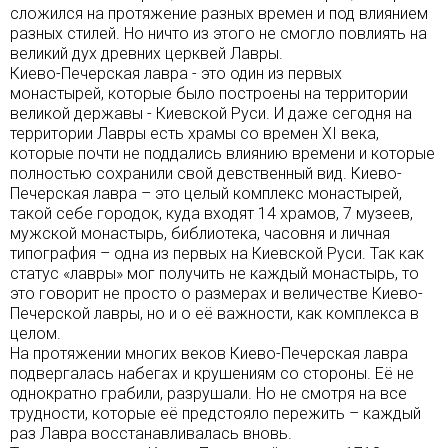
сложился на протяжение разных времен и под влиянием
разных стилей. Но ничто из этого не смогло повлиять на
великий дух древних церквей Лавры.
Киево-Печерская лавра - это один из первых
монастырей, которые было построены на территории
великой державы - Киевской Руси. И даже сегодня на
территории Лавры есть храмы со времен XI века,
которые почти не поддались влиянию времени и которые
полностью сохранили свой девственный вид. Киево-
Печерская лавра – это целый комплекс монастырей,
такой себе городок, куда входят 14 храмов, 7 музеев,
мужской монастырь, библиотека, часовня и личная
типография – одна из первых на Киевской Руси. Так как
статус «лавры» мог получить не каждый монастырь, то
это говорит не просто о размерах и величестве Киево-
Печерской лавры, но и о её важности, как комплекса в
целом.
На протяжении многих веков Киево-Печерская лавра
подвергалась набегах и крушениям со стороны. Её не
однократно грабили, разрушали. Но не смотря на все
трудности, которые её предстояло пережить – каждый
раз Лавра восстанавливалась вновь.