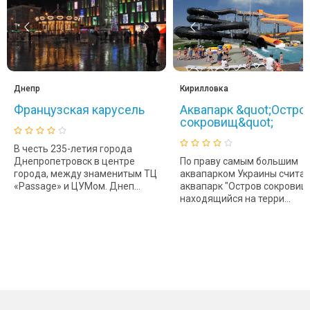
Днепр
Кирилловка
Французская карусель
Аквапарк &quot;Остро
сокровищ&quot;
В честь 235-летия города
Днепропетровск в центре
По праву самым большим
города, между знаменитым ТЦ
аквапарком Украины считае
«Passage» и ЦУМом. Днеп...
аквапарк "Остров сокровищ"
находящийся на терри...