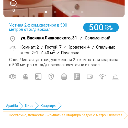
0
500
Уютная 2-х ком.квартира в 500
грн
метров от ж/д вокзал...
СУТКИ
ул. Василия Липковского, 31
/
Соломенский
Комнат: 2
/
Гостей: 7
/
Кроватей: 4
/
Спальных
2
мест: 2+1
/
40 м
/
Почасово
Своя. Чистая, уютная, ухоженная 2-х комнатная квартира
в 500 метров от ж/д вокзала посуточно и почас...
Apartila
Киев
Квартиры
Посуточно, почасово 1-комнатная квартира рядом с метро Кловская