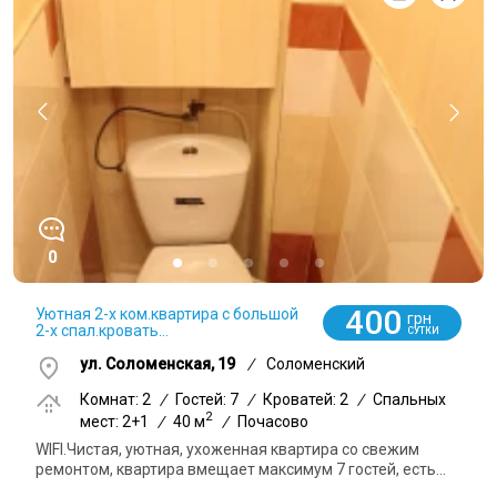
0
400
Уютная 2-х ком.квартира с большой
грн
2-х спал.кровать...
СУТКИ
ул. Соломенская, 19
/
Соломенский
Комнат: 2
/
Гостей: 7
/
Кроватей: 2
/
Спальных
2
мест: 2+1
/
40 м
/
Почасово
WIFI.Чистая, уютная, ухоженная квартира со свежим
ремонтом, квартира вмещает максимум 7 гостей, есть...