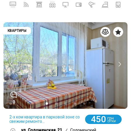
КВАРТИРЫ
0
450
2-х ком квартира в парковой зоне со
грн
свежим ремонто...
СУТКИ
ул. Соломенская, 21
/
Соломенский