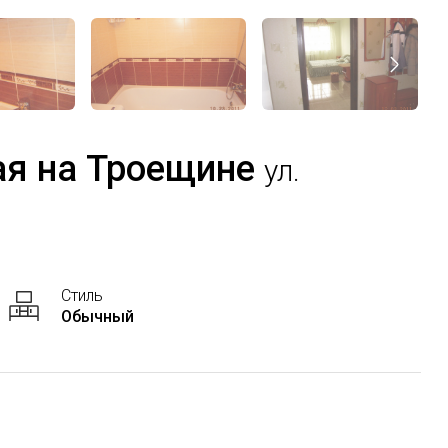
ая на Троещине
ул.
Стиль
Обычный