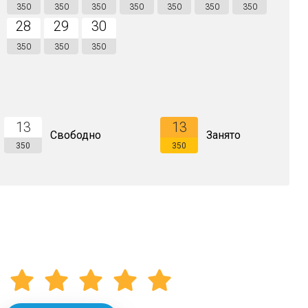
350
350
350
350
350
350
350
28
29
30
350
350
350
13
13
Свободно
Занято
350
350