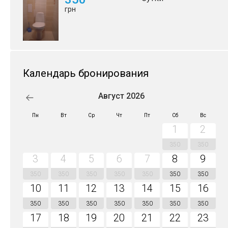
грн
Календарь бронирования
Август 2026
Пн
Вт
Ср
Чт
Пт
Сб
Вс
1
2
350
350
3
4
5
6
7
8
9
350
350
350
350
350
350
350
10
11
12
13
14
15
16
350
350
350
350
350
350
350
17
18
19
20
21
22
23