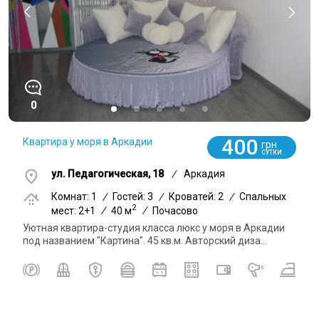
0
400
Квартира у моря в Аркадии
грн
СУТКИ
ул. Педагогическая, 18
/
Аркадия
Комнат: 1
/
Гостей: 3
/
Кроватей: 2
/
Спальных
2
мест: 2+1
/
40 м
/
Почасово
Уютная квартира-студия класса люкс у моря в Аркадии
под названием "Картина". 45 кв.м. Авторский диза...