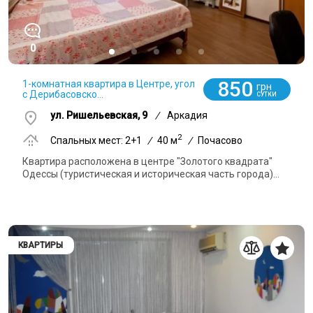
0
850
1-комнатная квартира в Центре, угол
грн
с Дерибасовско...
СУТКИ
ул. Ришельевская, 9
/
Аркадия
2
Спальных мест: 2+1
/
40 м
/
Почасово
Квартира расположена в центре "Золотого квадрата"
Одессы (туристическая и историческая часть города)...
КВАРТИРЫ