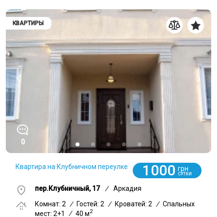
КВАРТИРЫ
0
1000
Квартира на Клубничном переулке
грн
СУТКИ
пер.Клубничный, 17
/
Аркадия
Комнат: 2
/
Гостей: 2
/
Кроватей: 2
/
Спальных
2
мест: 2+1
/
40 м