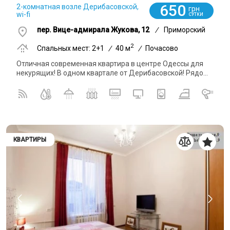
650
2-комнатная возле Дерибасовской,
грн
wi-fi
СУТКИ
пер. Вице-адмирала Жукова, 12
/
Приморский
2
Спальных мест: 2+1
/
40 м
/
Почасово
Отличная современная квартира в центре Одессы для
некурящих! В одном квартале от Дерибасовской! Рядо...
КВАРТИРЫ