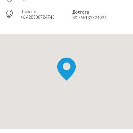
Широта
Долгота
46.428506784743
30.766132324934