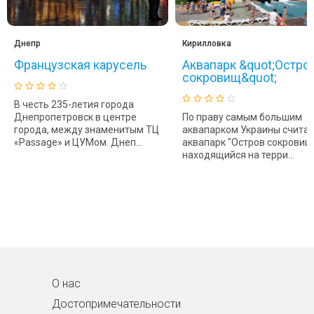
Днепр
Кирилловка
Французская карусель
Аквапарк &quot;Остро
сокровищ&quot;
В честь 235-летия города
Днепропетровск в центре
По праву самым большим
города, между знаменитым ТЦ
аквапарком Украины считае
«Passage» и ЦУМом. Днеп...
аквапарк "Остров сокровищ"
находящийся на терри...
О нас
Достопримечательности