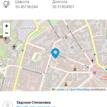
Широта
Долгота
50.45196244
30.51854901
+
−
Leaflet
|
©
OpenStreetMap
contributors
Евдокия Степановна
Все объекты владельца