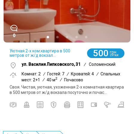
0
500
Уютная 2-х ком.квартира в 500
грн
метров от ж/д вокзал...
СУТКИ
ул. Василия Липковского, 31
/
Соломенский
Комнат: 2
/
Гостей: 7
/
Кроватей: 4
/
Спальных
2
мест: 2+1
/
40 м
/
Почасово
Своя. Чистая, уютная, ухоженная 2-х комнатная квартира
в 500 метров от ж/д вокзала посуточно и почас...