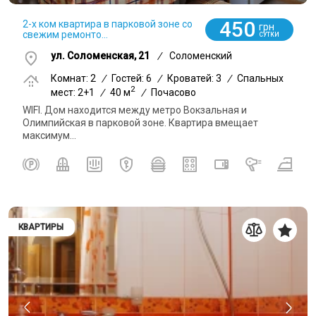
450
2-х ком квартира в парковой зоне со
грн
свежим ремонто...
СУТКИ
ул. Соломенская, 21
/
Соломенский
Комнат: 2
/
Гостей: 6
/
Кроватей: 3
/
Спальных
2
мест: 2+1
/
40 м
/
Почасово
WIFI. Дом находится между метро Вокзальная и
Олимпийская в парковой зоне. Квартира вмещает
максимум...
КВАРТИРЫ