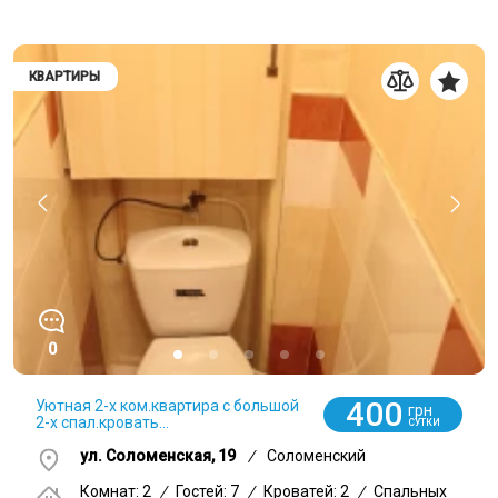
КВАРТИРЫ
0
400
Уютная 2-х ком.квартира с большой
грн
2-х спал.кровать...
СУТКИ
ул. Соломенская, 19
/
Соломенский
Комнат: 2
/
Гостей: 7
/
Кроватей: 2
/
Спальных