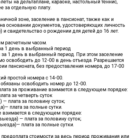
леты на дельтаплане, караоке, настольный теннис,
е за отдельную плату.
ичной зоне, заселение в пансионат, также как и
 на основании документов, удостоверяющих личность
 и свидетельство о рождении для детей до 16 лет.
ым расчетным часом.
и за 1 день в выбранный период
ти за 1 день в выбранный период. При этом заселение
мо освободить до 12-00 в день отъезда. Разрешается
рии пансионата, без предоставления номера, до 17-00
кий простой номера с 14-00.
 обязаны освободить номер до 12-00.
я, плата за проживание взимается в следующем порядке:
плата за четверть суток
) — плата за половину суток;
да)— плата за полные сутки.
е взимается в следующем порядке:
выезда) — плата за половину суток;
выезда)— плата за полные сутки.
предоплата стоимости за весь период проживания или