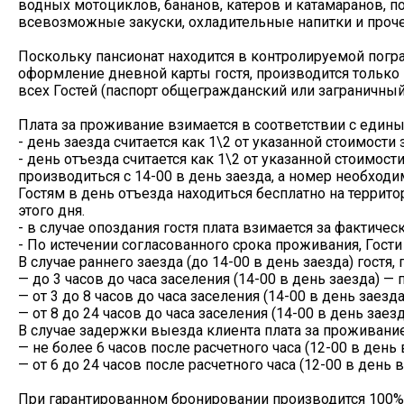
водных мотоциклов, бананов, катеров и катамаранов, по
всевозможные закуски, охладительные напитки и проче
Поскольку пансионат находится в контролируемой погран
оформление дневной карты гостя, производится только
всех Гостей (паспорт общегражданский или заграничный)
Плата за проживание взимается в соответствии с един
- день заезда считается как 1\2 от указанной стоимост
- день отъезда считается как 1\2 от указанной стоимос
производиться с 14-00 в день заезда, а номер необходи
Гостям в день отъезда находиться бесплатно на террито
этого дня.
- в случае опоздания гостя плата взимается за фактичес
- По истечении согласованного срока проживания, Гости
В случае раннего заезда (до 14-00 в день заезда) гост
— до 3 часов до часа заселения (14-00 в день заезда) — 
— от 3 до 8 часов до часа заселения (14-00 в день заезда
— от 8 до 24 часов до часа заселения (14-00 в день заез
В случае задержки выезда клиента плата за проживани
— не более 6 часов после расчетного часа (12-00 в день 
— от 6 до 24 часов после расчетного часа (12-00 в день 
При гарантированном бронировании производится 100% 