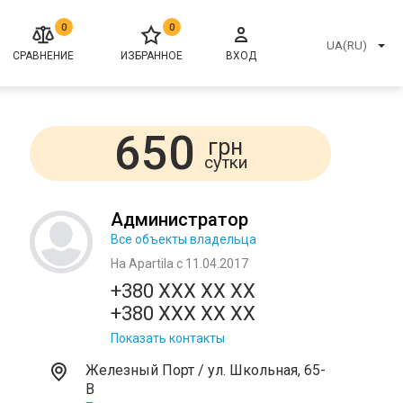
0
0
UA(RU)
СРАВНЕНИЕ
ИЗБРАННОЕ
ВХОД
650
грн
сутки
Администратор
Все объекты владельца
На Apartila с 11.04.2017
+380 XXX XX XX
+380 XXX XX XX
Показать контакты
Железный Порт / ул. Школьная, 65-
В