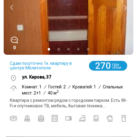
0
270
Сдам посуточно 1к. квартиру в
грн
центре Мелитополя
СУТКИ
ул. Кирова, 37
Комнат: 1
/
Гостей: 2
/
Кроватей: 1
/
Спальных
2
мест: 2+1
/
40 м
Квартира с ремонтом рядом с городским парком. Есть Wi-
Fi и спутниковое ТВ, мебель, бытовая техника....