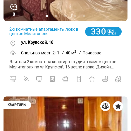
0
330
2-х комнатные апартаменты люкс в
грн
центре Мелитополя
СУТКИ
ул. Крупской, 16
2
Спальных мест: 2+1
/
40 м
/
Почасово
Элитная 2 комнатная квартира-студия в самом центре
Мелитополя по ул.Крупской, 16 возле парка. Дизайн...
КВАРТИРЫ