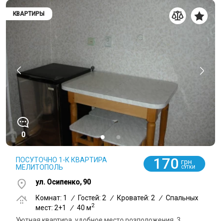
КВАРТИРЫ
0
170
ПОСУТОЧНО 1-К КВАРТИРА
грн
МЕЛИТОПОЛЬ
СУТКИ
ул. Осипенко, 90
Комнат: 1
/
Гостей: 2
/
Кроватей: 2
/
Спальных
2
мест: 2+1
/
40 м
Уютная квартира, удобное место розположения, 3