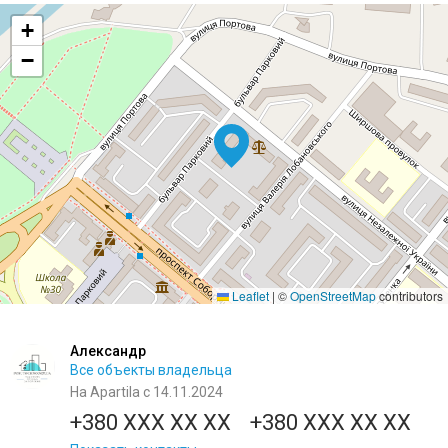
+
−
Leaflet
|
©
OpenStreetMap
contributors
Александр
Все объекты владельца
На Apartila с 14.11.2024
+380 XXX XX XX
+380 XXX XX XX