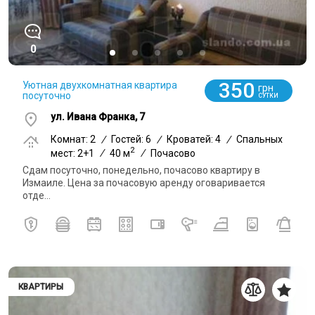
0
350
Уютная двухкомнатная квартира
грн
посуточно
СУТКИ
ул. Ивана Франка, 7
Комнат: 2
/
Гостей: 6
/
Кроватей: 4
/
Спальных
2
мест: 2+1
/
40 м
/
Почасово
Сдам посуточно, понедельно, почасово квартиру в
Измаиле. Цена за почасовую аренду оговаривается
отде...
КВАРТИРЫ