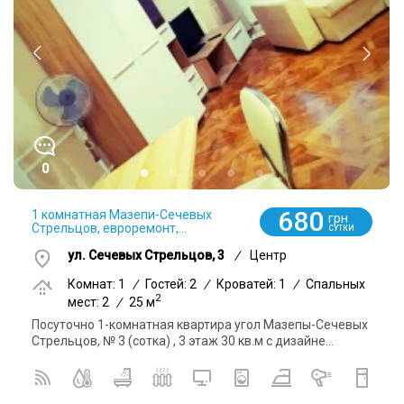
0
680
1 комнатная Мазепи-Сечевых
грн
Стрельцов, евроремонт,...
СУТКИ
ул. Сечевых Стрельцов, 3
/
Центр
Комнат: 1
/
Гостей: 2
/
Кроватей: 1
/
Спальных
2
мест: 2
/
25 м
Посуточно 1-комнатная квартира угол Мазепы-Сечевых
Стрельцов, № 3 (сотка) , 3 этаж 30 кв.м с дизайне...