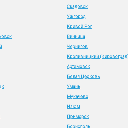
Скадовск
Ужгород
Кривой Рог
ковск
Винница
й
Чернигов
Кропивницкий (Кировоград
Артемовск
Белая Церковь
цк
Умань
Мукачево
Изюм
я
Приморск
Борисполь