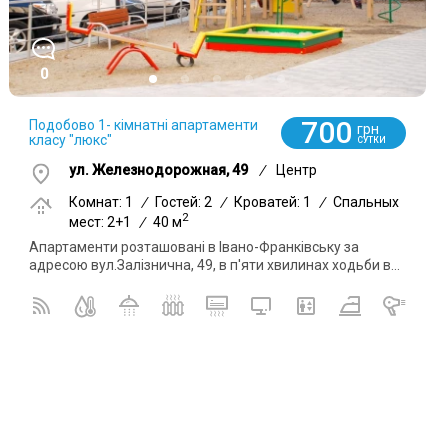
0
700
Подобово 1- кімнатні апартаменти
грн
класу "люкс"
СУТКИ
ул. Железнодорожная, 49
/
Центр
Комнат: 1
/
Гостей: 2
/
Кроватей: 1
/
Спальных
2
мест: 2+1
/
40 м
Апартаменти розташовані в Івано-Франківську за
адресою вул.Залізнична, 49, в п'яти хвилинах ходьби в...