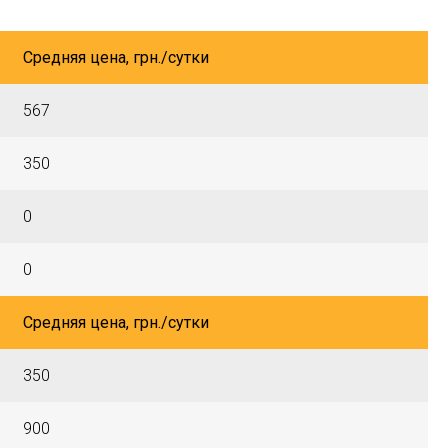
Средняя цена, грн./сутки
567
350
0
0
Средняя цена, грн./сутки
350
900