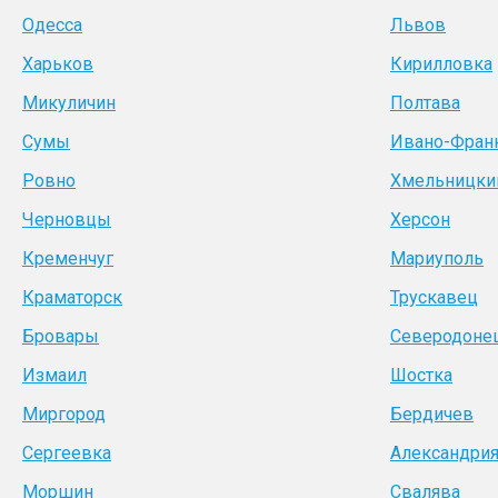
Одесса
Львов
Харьков
Кирилловка
Микуличин
Полтава
Сумы
Ивано-Фран
Ровно
Хмельницки
Черновцы
Херсон
Кременчуг
Мариуполь
Краматорск
Трускавец
Бровары
Северодоне
Измаил
Шостка
Миргород
Бердичев
Сергеевка
Александри
Моршин
Свалява