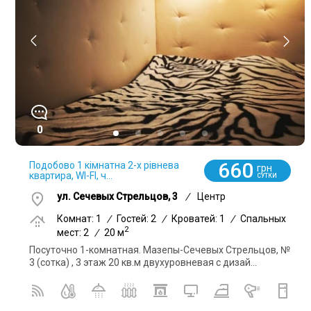
0
660
Подобово 1 кімнатна 2-х рівнева
грн
квартира, WI-FI, ч...
СУТКИ
ул. Сечевых Стрельцов, 3
/
Центр
Комнат: 1
/
Гостей: 2
/
Кроватей: 1
/
Спальных
2
мест: 2
/
20 м
Посуточно 1-комнатная. Мазепы-Сечевых Стрельцов, №
3 (сотка) , 3 этаж 20 кв.м двухуровневая с дизай...