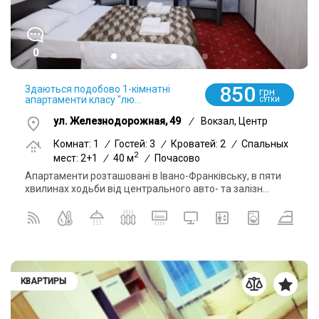
0
850
Здаються подобово 1-кімнатні
грн
апартаменти класу "лю...
СУТКИ
ул. Железнодорожная, 49
/
Вокзал, Центр
Комнат: 1
/
Гостей: 3
/
Кроватей: 2
/
Спальных
2
мест: 2+1
/
40 м
/
Почасово
Апартаменти розташовані в Івано-Франківську, в пяти
хвилинах ходьби від центрального авто- та залізн...
КВАРТИРЫ