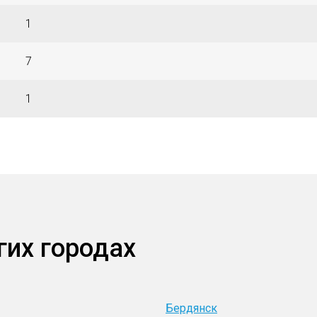
1
7
1
гих городах
Бердянск