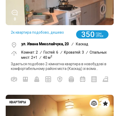
0
350
2к квартира подобово, дешево
грн
СУТКИ
ул. Ивана Миколайчука, 20
/
Каскад
Комнат: 2
/
Гостей: 6
/
Кроватей: 3
/
Спальных
2
мест: 2+1
/
40 м
Здається подобово 2-кімнатна квартира в новобудові в
комфортабельному районі міста (Каскад) зі всіма...
КВАРТИРЫ