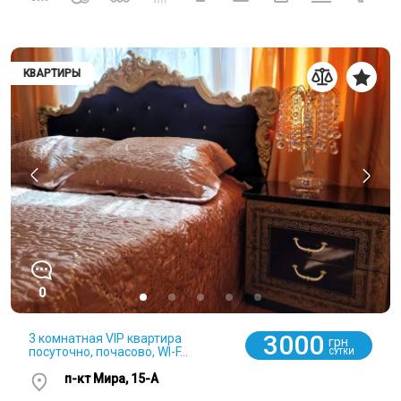
КВАРТИРЫ
0
3000
3 комнатная VIP квартира
грн
посуточно, почасово, WI-F...
СУТКИ
п-кт Мира, 15-А