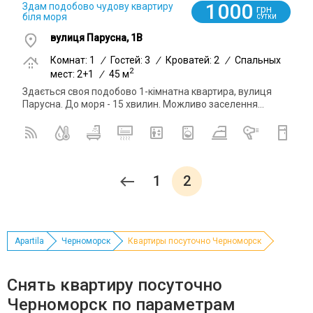
1000
Здам подобово чудову квартиру
грн
біля моря
СУТКИ
вулиця Парусна, 1В
Комнат: 1
/
Гостей: 3
/
Кроватей: 2
/
Спальных
2
мест: 2+1
/
45 м
Здається своя подобово 1-кімнатна квартира, вулиця
Парусна. До моря - 15 хвилин. Можливо заселення...
1
2
Apartila
Черноморск
Квартиры посуточно Черноморск
Снять квартиру посуточно
Черноморск по параметрам