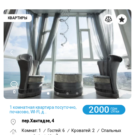
КВАРТИРЫ
0
2000
1 комнатная квартира посуточно,
грн
почасово, WI-FI, д...
СУТКИ
пер.Хантадзе, 4
Комнат: 1
/
Гостей: 6
/
Кроватей: 2
/
Спальных
2