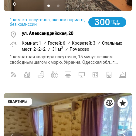
0
300
1 ком. кв. посуточно, эконом вариант,
грн
без комиссии
СУТКИ
ул. Александрийская, 20
Комнат: 1
/
Гостей: 6
/
Кроватей: 3
/
Спальных
2
мест: 2+2+2
/
31 м
/
Почасово
1 комнатная квартира посуточно, 15 минут пешком
свободным шагом к морю. Украина, Одесская обл., г....
КВАРТИРЫ