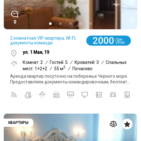
0
2000
2 комнатная VIP квартира, WI-FI,
грн
документы команди...
СУТКИ
ул. 1 Мая, 19
Комнат: 2
/
Гостей: 5
/
Кроватей: 3
/
Спальных
2
мест: 1+2+2
/
55 м
/
Почасово
Аренда квартир посуточно на побережье Черного моря.
Предоставляем документы командировочным, бесплат...
КВАРТИРЫ