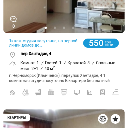
0
550
1к ком-студия посуточно, на первой
грн
линии домов до...
СУТКИ
пер.Хантадзе, 4
Комнат: 1
/
Гостей: 1
/
Кроватей: 3
/
Спальных
2
мест: 2+1
/
40 м
г. Черноморск (Ильичевск), переулок Хантадзе, 4 1
комнатная студия посуточно В квартире бесплатный...
КВАРТИРЫ