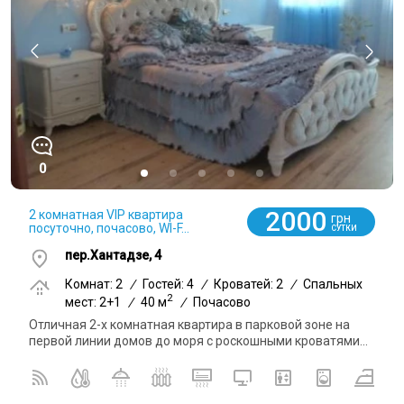
0
2000
2 комнатная VIP квартира
грн
посуточно, почасово, WI-F...
СУТКИ
пер.Хантадзе, 4
Комнат: 2
/
Гостей: 4
/
Кроватей: 2
/
Спальных
2
мест: 2+1
/
40 м
/
Почасово
Отличная 2-х комнатная квартира в парковой зоне на
первой линии домов до моря с роскошными кроватями...