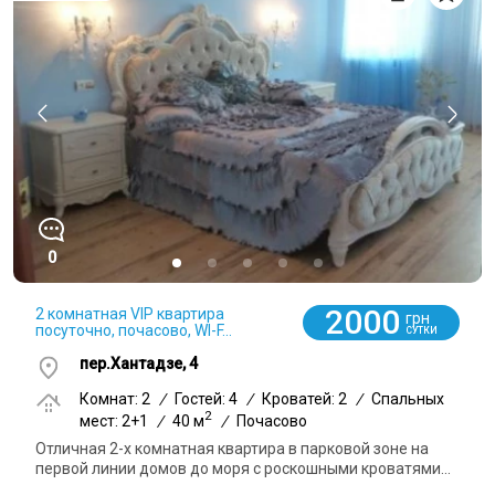
0
2000
2 комнатная VIP квартира
грн
посуточно, почасово, WI-F...
СУТКИ
пер.Хантадзе, 4
Комнат: 2
/
Гостей: 4
/
Кроватей: 2
/
Спальных
2
мест: 2+1
/
40 м
/
Почасово
Отличная 2-х комнатная квартира в парковой зоне на
первой линии домов до моря с роскошными кроватями...