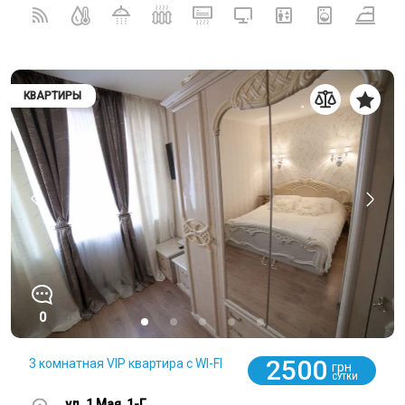
КВАРТИРЫ
0
2500
3 комнатная VIP квартира c WI-FI
грн
СУТКИ
ул. 1 Мая, 1-Г