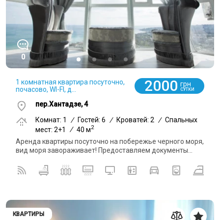
0
2000
1 комнатная квартира посуточно,
грн
почасово, WI-FI, д...
СУТКИ
пер.Хантадзе, 4
Комнат: 1
/
Гостей: 6
/
Кроватей: 2
/
Спальных
2
мест: 2+1
/
40 м
Аренда квартиры посуточно на побережье черного моря,
вид моря завораживает! Предоставляем документы...
КВАРТИРЫ