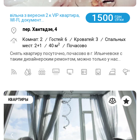
1500
вільна з вересня 2 к VIP квартира,
грн
WI-FI, документ...
СУТКИ
пер. Хантадзе, 4
Комнат: 2
/
Гостей: 6
/
Кроватей: 3
/
Спальных
2
мест: 2+1
/
40 м
/
Почасово
Снять квартиру посуточно, почасово в г. Ильичевске с
таким дизайнерским ремонтом, можно только у нас...
КВАРТИРЫ