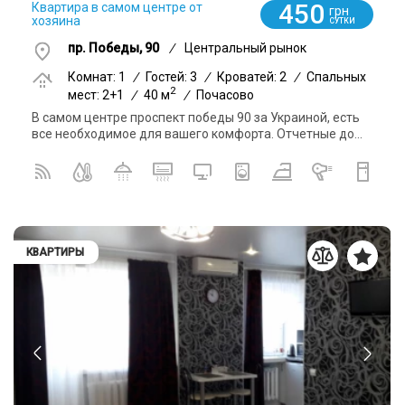
450
Квартира в самом центре от
грн
хозяина
СУТКИ
пр. Победы, 90
/
Центральный рынок
Комнат: 1
/
Гостей: 3
/
Кроватей: 2
/
Спальных
2
мест: 2+1
/
40 м
/
Почасово
В самом центре проспект победы 90 за Украиной, есть
все необходимое для вашего комфорта. Отчетные до...
КВАРТИРЫ