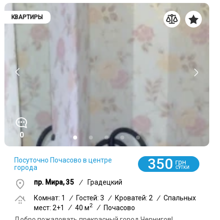
КВАРТИРЫ
0
350
Посуточно Почасово в центре
грн
города
СУТКИ
пр. Мира, 35
/
Градецкий
Комнат: 1
/
Гостей: 3
/
Кроватей: 2
/
Спальных
2
мест: 2+1
/
40 м
/
Почасово
Добро пожаловать прекрасный город Чернигов!