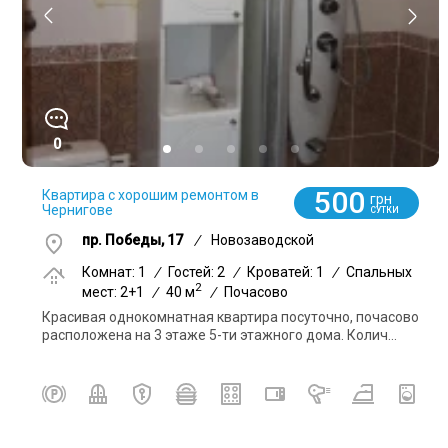
0
500
Квартира с хорошим ремонтом в
грн
Чернигове
СУТКИ
пр. Победы, 17
/
Новозаводской
Комнат: 1
/
Гостей: 2
/
Кроватей: 1
/
Спальных
2
мест: 2+1
/
40 м
/
Почасово
Красивая однокомнатная квартира посуточно, почасово
расположена на 3 этаже 5-ти этажного дома. Колич...