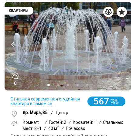
КВАРТИРЫ
0
567
Стильная современная студийная
грн
квартира в самом се...
СУТКИ
пр. Мира, 35
/
Центр
Комнат: 1
/
Гостей: 2
/
Кроватей: 1
/
Спальных
2
мест: 2+1
/
40 м
/
Почасово
Стильная современная студийная 1-комнатная