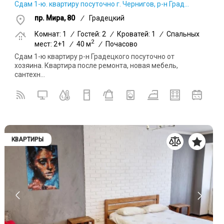
Сдам 1-ю. квартиру посуточно г. Чернигов, р-н Град...
пр. Мира, 80
/
Градецкий
Комнат: 1
/
Гостей: 2
/
Кроватей: 1
/
Спальных
2
мест: 2+1
/
40 м
/
Почасово
Сдам 1-ю квартиру р-н Градецкого посуточно от
хозяина. Квартира после ремонта, новая мебель,
сантехн...
КВАРТИРЫ