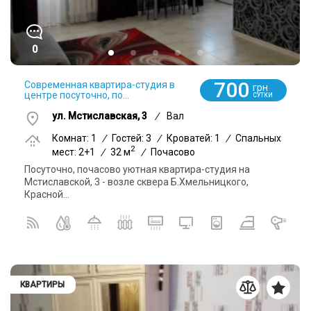
0
700
Современная квартира-студия в
грн
центре посуточно, по...
СУТКИ
ул. Мстиславская, 3
/
Вал
Комнат: 1
/
Гостей: 3
/
Кроватей: 1
/
Спальных
2
мест: 2+1
/
32 м
/
Почасово
Посуточно, почасово уютная квартира-студия на
Мстиславской, 3 - возле сквера Б.Хмельницкого,
Красной...
КВАРТИРЫ