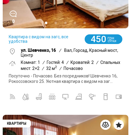
0
450
Квартира с видом на загс, все
грн
удобства
СУТКИ
ул. Шевченко, 16
/
Вал, Горсад, Красный мост,
Центр
Комнат: 1
/
Гостей: 4
/
Кроватей: 2
/
Спальных
2
мест: 2+2
/
32 м
/
Почасово
Посуточно - Почасово. Без посредников! Шевченко 16,
Рокоссовского 25. Уютная квартира с видом на заг...
КВАРТИРЫ