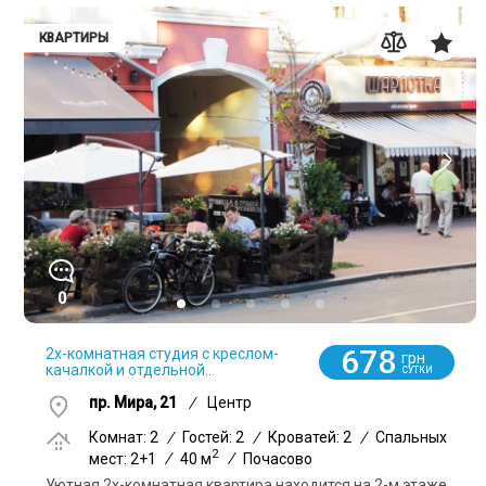
КВАРТИРЫ
0
678
2х-комнатная студия с креслом-
грн
качалкой и отдельной...
СУТКИ
пр. Мира, 21
/
Центр
Комнат: 2
/
Гостей: 2
/
Кроватей: 2
/
Спальных
2
мест: 2+1
/
40 м
/
Почасово
Уютная 2х-комнатная квартира находится на 2-м этаже