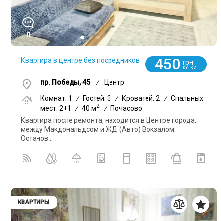
0
450
Квартира в центре без посредников
грн
СУТКИ
пр. Победы, 45
/
Центр
Комнат: 1
/
Гостей: 3
/
Кроватей: 2
/
Спальных
2
мест: 2+1
/
40 м
/
Почасово
Квартира после ремонта, находится в Центре города,
между Макдональдсом и ЖД (Авто) Вокзалом.
Останов...
КВАРТИРЫ