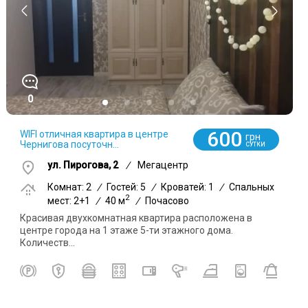
0
600
WIFI отличная квартира в центре
грн
Чернигова посуточн...
СУТКИ
ул. Пирогова, 2
/
Мегацентр
Комнат: 2
/
Гостей: 5
/
Кроватей: 1
/
Спальных
2
мест: 2+1
/
40 м
/
Почасово
Красивая двухкомнатная квартира расположена в
центре города на 1 этаже 5-ти этажного дома.
Количеств...