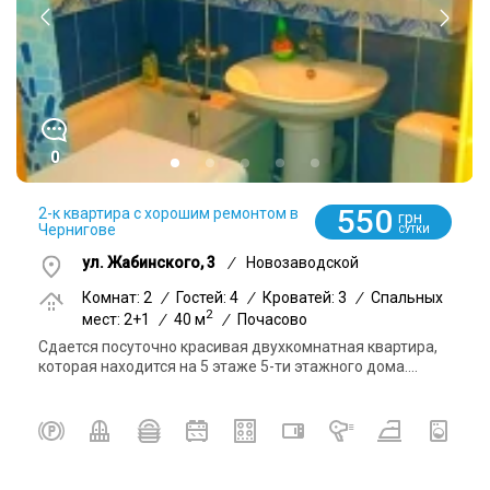
0
550
2-к квартира с хорошим ремонтом в
грн
Чернигове
СУТКИ
ул. Жабинского, 3
/
Новозаводской
Комнат: 2
/
Гостей: 4
/
Кроватей: 3
/
Спальных
2
мест: 2+1
/
40 м
/
Почасово
Сдается посуточно красивая двухкомнатная квартира,
которая находится на 5 этаже 5-ти этажного дома....