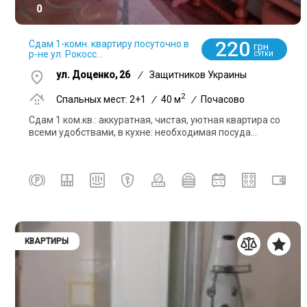
0
220
Сдам 1-комн. квартиру посуточно в
грн
р-не ул. Рокосс...
СУТКИ
ул. Доценко, 26
/
Защитников Украины
2
Спальных мест: 2+1
/
40 м
/
Почасово
Сдам 1 ком.кв.: аккуратная, чистая, уютная квартира со
всеми удобствами, в кухне: необходимая посуда...
КВАРТИРЫ