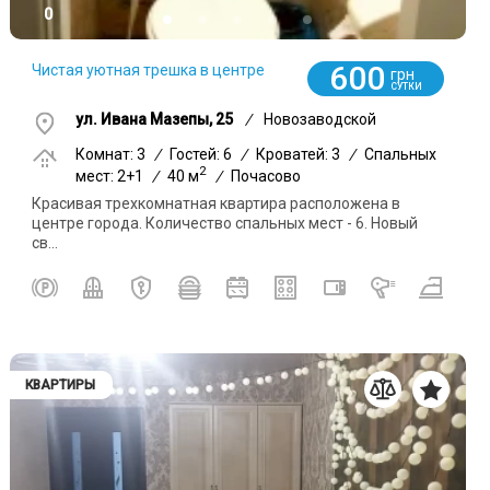
0
600
Чистая уютная трешка в центре
грн
СУТКИ
ул. Ивана Мазепы, 25
/
Новозаводской
Комнат: 3
/
Гостей: 6
/
Кроватей: 3
/
Спальных
2
мест: 2+1
/
40 м
/
Почасово
Красивая трехкомнатная квартира расположена в
центре города. Количество спальных мест - 6. Новый
св...
КВАРТИРЫ