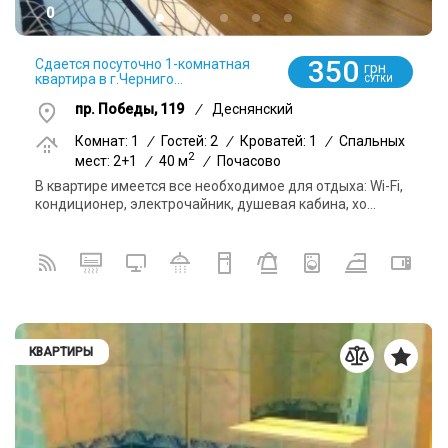
0
350
Сдается посуточно 1-комнатная
грн
квартира в г.Черниго...
СУТКИ
пр. Победы, 119
/
Деснянский
Комнат: 1
/
Гостей: 2
/
Кроватей: 1
/
Спальных
2
мест: 2+1
/
40 м
/
Почасово
В квартире имеется все необходимое для отдыха: Wi-Fi,
кондиционер, электрочайник, душевая кабина, хо...
КВАРТИРЫ