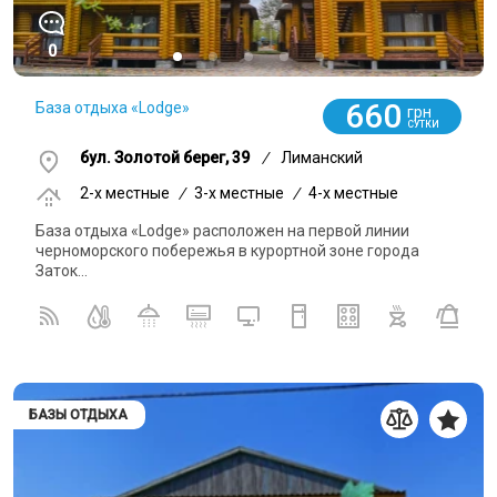
0
660
База отдыха «Lodge»
грн
СУТКИ
бул. Золотой берег, 39
/
Лиманский
2-x местные
/
3-x местные
/
4-x местные
База отдыха «Lodge» расположен на первой линии
черноморского побережья в курортной зоне города
Заток...
БАЗЫ ОТДЫХА