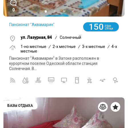
0
150
Пансионат "Аквамарин"
грн
СУТКИ
ул. Лазурная, 84
/
Солнечный
1-но местные
/
2-x местные
/
3-x местные
/
4-x
местные
Пансионат "Аквамарин" в Затоке расположен в
курортном поселке Одесской области станция
Солнечная. В...
БАЗЫ ОТДЫХА