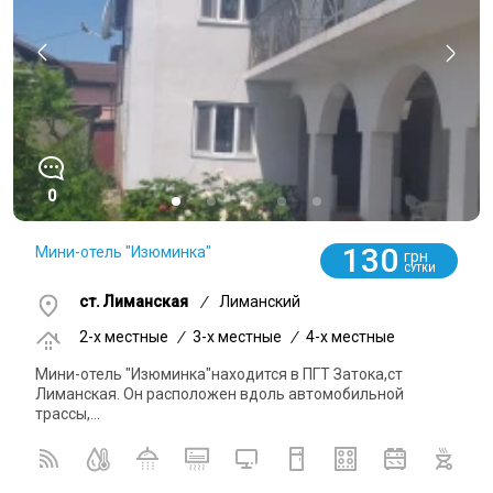
0
130
Мини-отель "Изюминка"
грн
СУТКИ
ст. Лиманская
/
Лиманский
2-x местные
/
3-x местные
/
4-x местные
Мини-отель "Изюминка"находится в ПГТ Затока,ст
Лиманская. Он расположен вдоль автомобильной
трассы,...