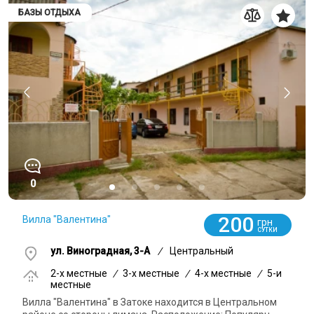
БАЗЫ ОТДЫХА
0
200
Вилла "Валентина"
грн
СУТКИ
ул. Виноградная, 3-А
/
Центральный
2-x местные
/
3-x местные
/
4-x местные
/
5-и
местные
Вилла "Валентина" в Затоке находится в Центральном