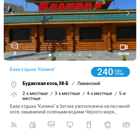
0
movie
240
База отдыха "Калина"
грн
СУТКИ
Будакская коса, 38-Б
/
Лиманский
2-x местные
/
3-x местные
/
4-x местные
/
5-и
местные
База отдыха "Калина" в Затоке расположена на песчаной
косе, омываемой солёными водами Чёрного моря,...