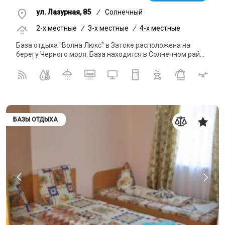
ул. Лазурная, 85
/
Солнечный
2-x местные
/
3-x местные
/
4-x местные
База отдыха "Волна Люкс" в Затоке расположена на
берегу Черного моря. База находится в Солнечном рай...
БАЗЫ ОТДЫХА