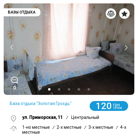
БАЗЫ ОТДЫХА
0
120
База отдыха "Золотая Гроздь"
грн
СУТКИ
ул. Приморская, 11
/
Центральный
1-но местные
/
2-x местные
/
3-x местные
/
4-x
местные