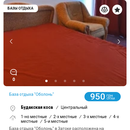
БАЗЫ ОТДЫХА
0
950
База отдыха "Оболонь"
грн
СУТКИ
Будакская коса
/
Центральный
1-но местные
/
2-x местные
/
3-x местные
/
4-x
местные
/
5-и местные
База отдыха "Оболонь" в Затоке расположена на