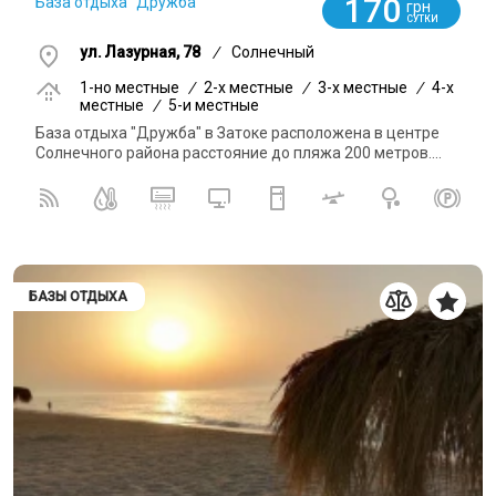
170
База отдыха "Дружба"
грн
СУТКИ
ул. Лазурная, 78
/
Солнечный
1-но местные
/
2-x местные
/
3-x местные
/
4-x
местные
/
5-и местные
База отдыха "Дружба" в Затоке расположена в центре
Солнечного района расстояние до пляжа 200 метров....
БАЗЫ ОТДЫХА