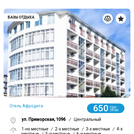
БАЗЫ ОТДЫХА
0
650
Отель Афродита
грн
СУТКИ
ул. Приморская, 109б
/
Центральный
1-но местные
/
2-x местные
/
3-x местные
/
4-x
местные
/
5-и местные
/
6-и местные