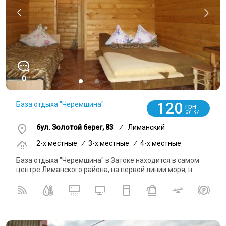
0
120
База отдыха "Черемшина"
грн
СУТКИ
бул. Золотой берег, 83
/
Лиманский
2-x местные
/
3-x местные
/
4-x местные
База отдыха "Черемшина" в Затоке находится в самом
центре Лиманского района, на первой линии моря, н...