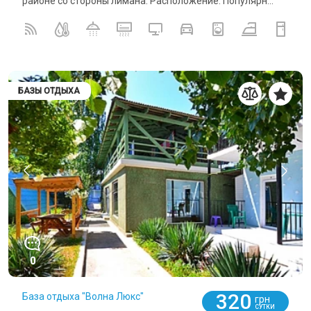
районе со стороны лимана. Расположение: Популярн...
БАЗЫ ОТДЫХА
0
320
База отдыха "Волна Люкс"
грн
СУТКИ