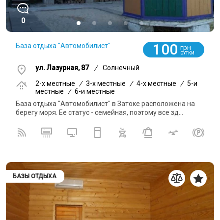
0
100
База отдыха "Автомобилист"
грн
СУТКИ
ул. Лазурная, 87
/
Солнечный
2-x местные
/
3-x местные
/
4-x местные
/
5-и
местные
/
6-и местные
База отдыха "Автомобилист" в Затоке расположена на
берегу моря. Ее статус - семейная, поэтому все зд...
БАЗЫ ОТДЫХА