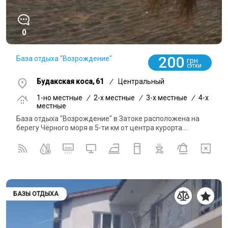
0
200
База отдыха "Возрождение"
грн
СУТКИ
Будакская коса, 61
/
Центральный
1-но местные
/
2-x местные
/
3-x местные
/
4-x
местные
База отдыха "Возрождение" в Затоке расположена на
берегу Чёрного моря в 5-ти км от центра курорта....
БАЗЫ ОТДЫХА