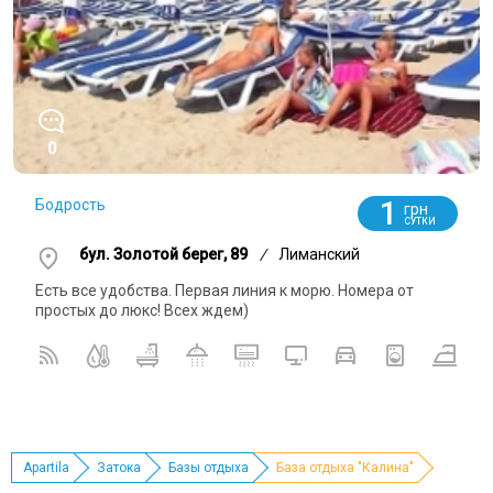
0
1
Бодрость
грн
СУТКИ
бул. Золотой берег, 89
/
Лиманский
Есть все удобства. Первая линия к морю. Номера от
простых до люкс! Всех ждем)
Apartila
Затока
Базы отдыха
База отдыха "Калина"