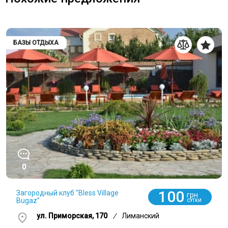
БАЗЫ ОТДЫХА
0
100
Загородный клуб "Bless Village
грн
Bugaz"
СУТКИ
ул. Приморская, 170
/
Лиманский