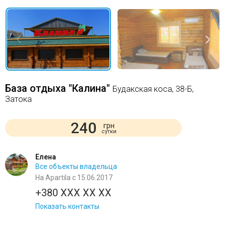
База отдыха "Калина"
Будакская коса, 38-Б,
Затока
240
грн
сутки
Елена
Все объекты владельца
На Apartila с 15.06.2017
+380 XXX XX XX
Показать контакты