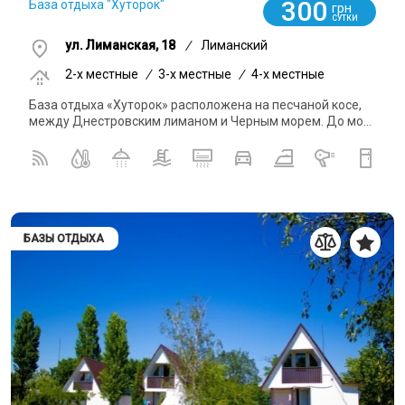
300
База отдыха "Хуторок"
грн
СУТКИ
ул. Лиманская, 18
/
Лиманский
2-x местные
/
3-x местные
/
4-x местные
База отдыха «Хуторок» расположена на песчаной косе,
между Днестровским лиманом и Черным морем. До мо...
БАЗЫ ОТДЫХА