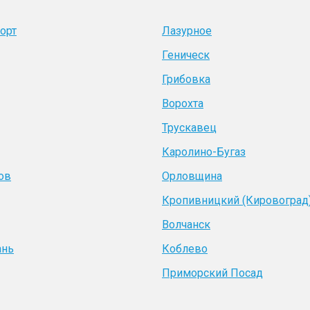
орт
Лазурное
Геническ
Грибовка
Ворохта
Трускавец
Каролино-Бугаз
ов
Орловщина
Кропивницкий (Кировоград
Волчанск
ань
Коблево
Приморский Посад