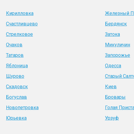
Кирилловка
Железный П
Счастливцево
Бердянск
Стрелковое
Затока
Очаков
Микуличин
Татаров
Запорожье
Яблоница
Одесса
Щурово
Старый Салт
Скадовск
Киев
Богуслав
Бровары
Новопетровка
Голая Прист
Юрьевка
Урзуф