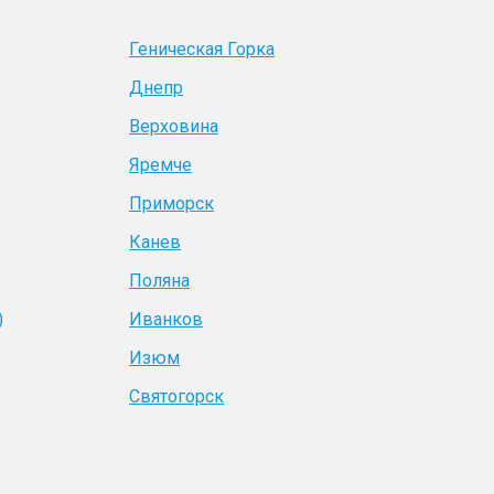
Геническая Горка
Днепр
Верховина
Яремче
Приморск
Канев
Поляна
)
Иванков
Изюм
Святогорск