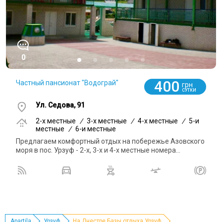
0
400
Частный пансионат "Водограй"
грн
СУТКИ
Ул. Седова, 91
2-x местные
/
3-x местные
/
4-x местные
/
5-и
местные
/
6-и местные
Предлагаем комфортный отдых на побережье Азовского
моря в пос. Урзуф - 2-х, 3-х и 4-х местные номера...
Apartila
Урзуф
На Днестре Базы отдыха Урзуф