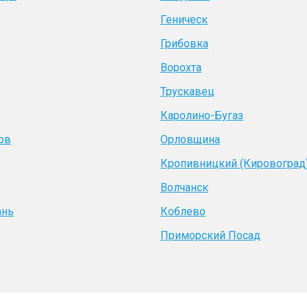
Геническ
Грибовка
Ворохта
Трускавец
Каролино-Бугаз
ов
Орловщина
Кропивницкий (Кировоград
Волчанск
ань
Коблево
Приморский Посад