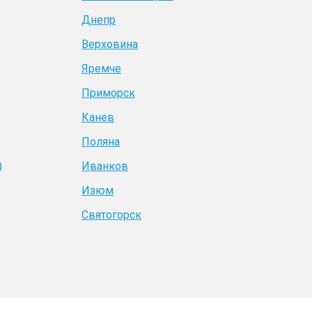
Днепр
Верховина
Яремче
Приморск
Канев
Поляна
)
Иванков
Изюм
Святогорск