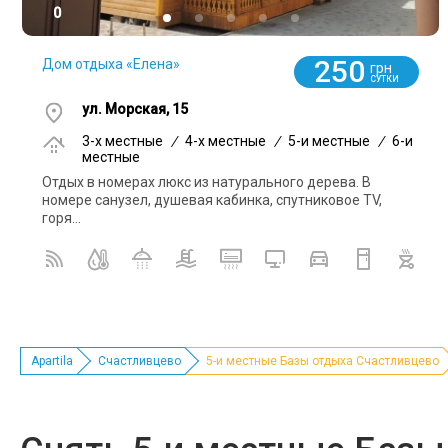
0
250
Дом отдыха «Елена»
грн
СУТКИ
ул. Морская, 15
3-x местные
/
4-x местные
/
5-и местные
/
6-и
местные
Отдых в номерах люкс из натурального дерева. В
номере санузел, душевая кабинка, спутниковое TV,
горя...
Apartila
Счастливцево
5-и местные Базы отдыха Счастливцево