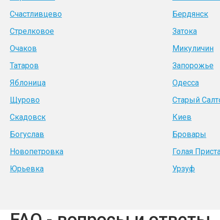
Счастливцево
Бердянск
Стрелковое
Затока
Очаков
Микуличин
Татаров
Запорожье
Яблоница
Одесса
Щурово
Старый Салт
Скадовск
Киев
Богуслав
Бровары
Новопетровка
Голая Прист
Юрьевка
Урзуф