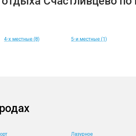
 отдыха Счастливцево по
4-х местные (8)
5-и местные (1)
ородах
орт
Лазурное