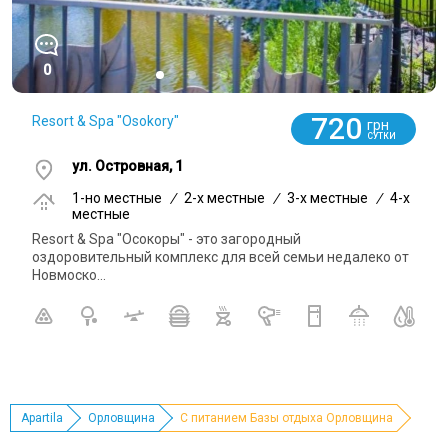
0
720
Resort & Spa "Osokory"
грн
СУТКИ
ул. Островная, 1
1-но местные
/
2-x местные
/
3-x местные
/
4-x
местные
Resort & Spa "Осокоры" - это загородный
оздоровительный комплекс для всей семьи недалеко от
Новмоско...
Apartila
Орловщина
C питанием Базы отдыха Орловщина