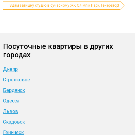
Здам затишну студію в сучасному ЖК Олімпік Парк. Генератор!
Посуточные квартиры в других
городах
Днепр
Стрелковое
Бердянск
Одесса
Львов
Скадовск
Геническ