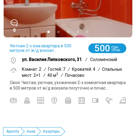
0
500
Уютная 2-х ком.квартира в 500
грн
метров от ж/д вокзал...
СУТКИ
ул. Василия Липковского, 31
/
Соломенский
Комнат: 2
/
Гостей: 7
/
Кроватей: 4
/
Спальных
2
мест: 2+1
/
40 м
/
Почасово
Своя. Чистая, уютная, ухоженная 2-х комнатная квартира
в 500 метров от ж/д вокзала посуточно и почас...
Apartila
Киев
Квартиры