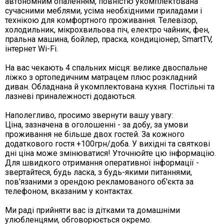
автономним опаленням, повністю укомплектована
сучасними меблями, усіма необхідними приладами і
технікою для комфортного проживання. Телевізор,
холодильник, мікрохвильова піч, електро чайник, фен,
пральна машина, бойлер, праска, кондиціонер, SmartTV,
інтернет Wi-Fi.
На вас чекають 4 спальних місця: велике двоспальне
ліжко з ортопедичним матрацем плюс розкладний
диван. Обладнана й укомплектована кухня. Постільні та
лазневі приналежності додаються.
Наполегливо, просимо звернути вашу увагу:
Ціна, зазначена в оголошенні - за добу, за умови
проживання не більше двох гостей. За кожного
додаткового гостя +100грн/доба. У вихідні та святкові
дні ціна може змінюватися! Уточнюйте цю інформацію.
Для швидкого отримання оперативної інформації -
звертайтеся, будь ласка, з будь-якими питаннями,
пов'язаними з орендою рекламованого об'єкта за
телефоном, вказаним у контактах.
Ми раді прийняти вас із дітками та домашніми
улюбленцями, обговорюється окремо.