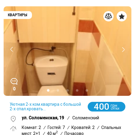
КВАРТИРЫ
0
400
Уютная 2-х ком.квартира с большой
грн
2-х спал.кровать...
СУТКИ
ул. Соломенская, 19
/
Соломенский
Комнат: 2
/
Гостей: 7
/
Кроватей: 2
/
Спальных
2
мест: 2+1
/
40 м
/
Почасово