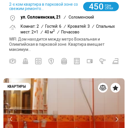
450
2-х ком квартира в парковой зоне со
грн
свежим ремонто...
СУТКИ
ул. Соломенская, 21
/
Соломенский
Комнат: 2
/
Гостей: 6
/
Кроватей: 3
/
Спальных
2
мест: 2+1
/
40 м
/
Почасово
WIFI. Дом находится между метро Вокзальная и
Олимпийская в парковой зоне. Квартира вмещает
максимум...
КВАРТИРЫ