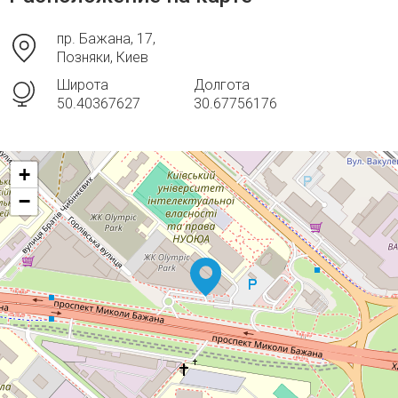
пр. Бажана, 17,
Позняки, Киев
Широта
Долгота
50.40367627
30.67756176
+
−