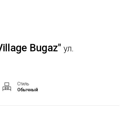
illage Bugaz"
ул.
Стиль
Обычный