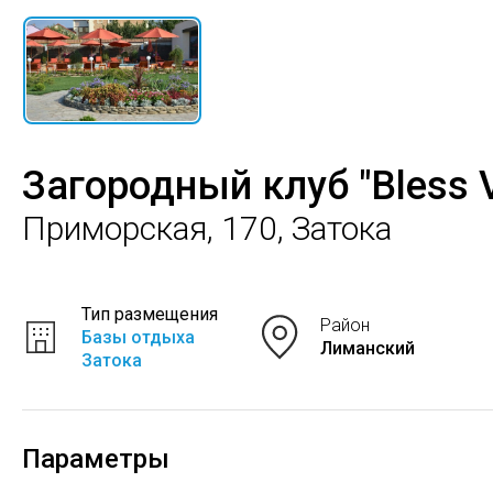
Загородный клуб "Bless V
Приморская, 170, Затока
Тип размещения
Район
Базы отдыха
Лиманский
Затока
Параметры