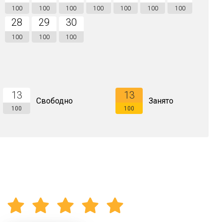
100
100
100
100
100
100
100
28
29
30
100
100
100
13
13
Свободно
Занято
100
100