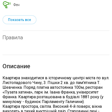
Фен
Показать все
Правила
Описание
Квартира знаходитися в історичному центрі міста по вул.
Листопадового Чину, 3. Пішки 2 хв. до пам'ятника Т.
Шевченка. Поряд платна автостоянка 100м, ресторан
«Пузата хатина», парк ім. Івана Франка, університет
Франка. Квартира розташована в будівлі 1881 року (у
минулому - будинок Парламенту Галичини).
Квартира простора, світла. Високий 4-й поверх; вікна
виходять в тихий внутрішній двір. Старовинні печі -