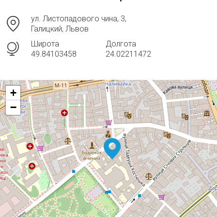
ул. Листопадового чина, 3,
Галицкий, Львов
Широта
Долгота
49.84103458
24.02211472
+
−