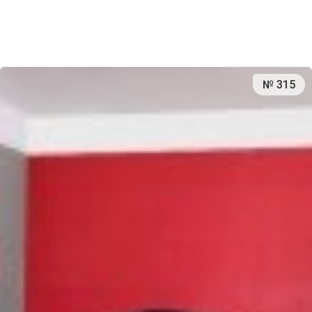
№ 315