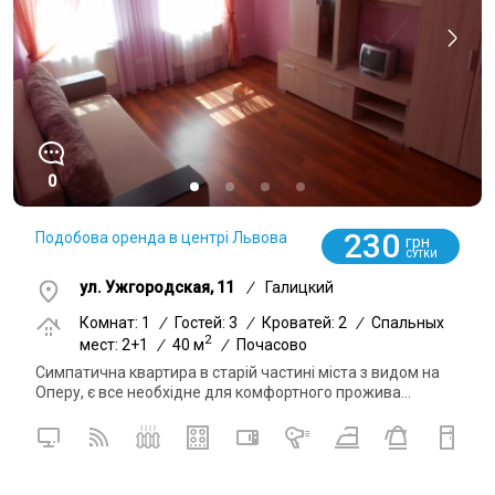
0
230
Подобова оренда в центрі Львова
грн
СУТКИ
ул. Ужгородская, 11
/
Галицкий
Комнат: 1
/
Гостей: 3
/
Кроватей: 2
/
Спальных
2
мест: 2+1
/
40 м
/
Почасово
Симпатична квартира в старій частині міста з видом на
Оперу, є все необхідне для комфортного прожива...