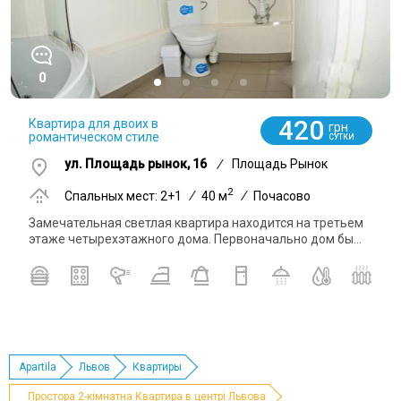
0
420
Квартира для двоих в
грн
романтическом стиле
СУТКИ
ул. Площадь рынок, 16
/
Площадь Рынок
2
Спальных мест: 2+1
/
40 м
/
Почасово
Замечательная светлая квартира находится на третьем
этаже четырехэтажного дома. Первоначально дом бы...
Apartila
Львов
Квартиры
Простора 2-кімнатна Квартира в центрі Львова