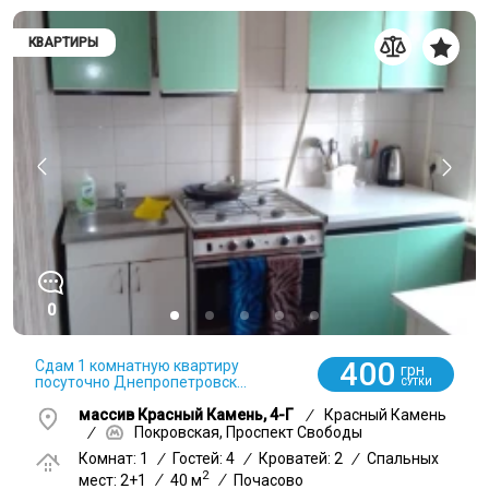
КВАРТИРЫ
0
400
Сдам 1 комнатную квартиру
грн
посуточно Днепропетровск...
СУТКИ
массив Красный Камень, 4-Г
/
Красный Камень
/
Покровская, Проспект Свободы
Комнат: 1
/
Гостей: 4
/
Кроватей: 2
/
Спальных
2
мест: 2+1
/
40 м
/
Почасово