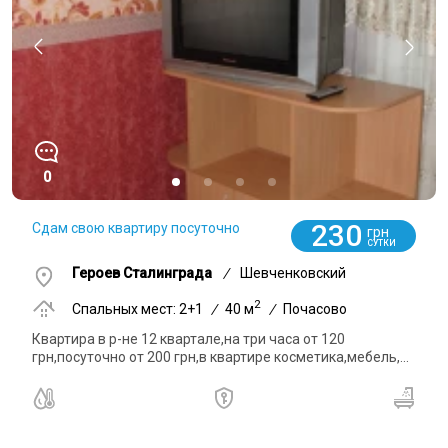
0
230
Сдам свою квартиру посуточно
грн
СУТКИ
Героев Сталинграда
/
Шевченковский
2
Спальных мест: 2+1
/
40 м
/
Почасово
Квартира в р-не 12 квартале,на три часа от 120
грн,посуточно от 200 грн,в квартире косметика,мебель,...