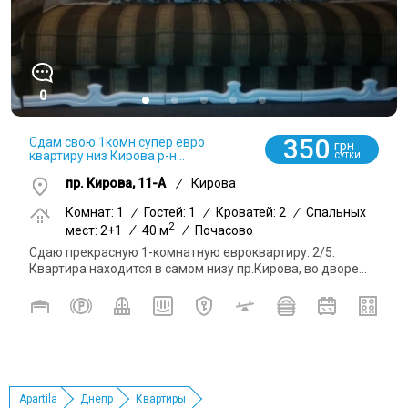
0
350
Сдам свою 1комн супер евро
грн
квартиру низ Кирова р-н...
СУТКИ
пр. Кирова, 11-А
/
Кирова
Комнат: 1
/
Гостей: 1
/
Кроватей: 2
/
Спальных
2
мест: 2+1
/
40 м
/
Почасово
Сдаю прекрасную 1-комнатную евроквартиру. 2/5.
Квартира находится в самом низу пр.Кирова, во дворе...
Apartila
Днепр
Квартиры