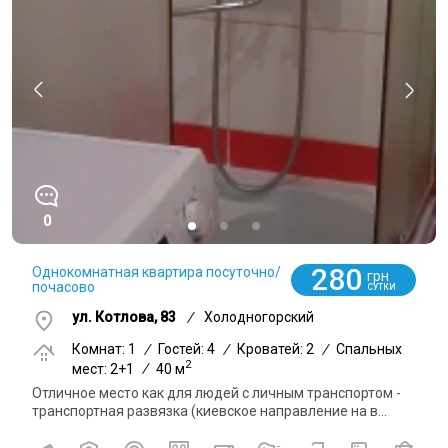
0
280
Однокомнатная квартира посуточно/
грн
почасово
СУТКИ
ул. Котлова, 83
/
Холодногорский
Комнат: 1
/
Гостей: 4
/
Кроватей: 2
/
Спальных
2
мест: 2+1
/
40 м
Отличное место как для людей с личным транспортом -
транспортная развязка (киевское направление на в...