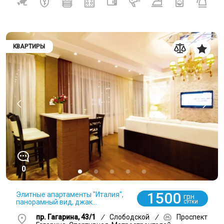
КВАРТИРЫ
0
1500
Элитные апартаменты "Италия",
грн
панорамный вид, джак...
СУТКИ
пр. Гагарина, 43/1
/
Слободской
/
Проспект