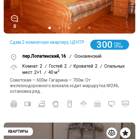
0
300
Сдам 2-комнатную квартиру, ЦЕНТР
грн
СУТКИ
пер.Лопатинский, 16
/
Основянский
Комнат: 2
/
Гостей: 2
/
Кроватей: 2
/
Спальных
2
мест: 2+1
/
40 м
Советская — 600м. Гагарина — 700м. От
железнодорожного вокзала ходит маршрутка №246,
остановка ряд...
КВАРТИРЫ