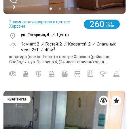
0
260
2-комнатная квартира в центре
грн
Херсона
СУТКИ
ул. Гагарина, 4
/
Центр
Комнат: 2
/
Гостей: 2
/
Кроватей: 2
/
Спальных
2
мест: 2+1
/
40 м
квартира (one bedroom) в центре Херсона (район пл.
Свободы ), ул. Гагарина 4, (24 часа горячая/холод...
КВАРТИРЫ