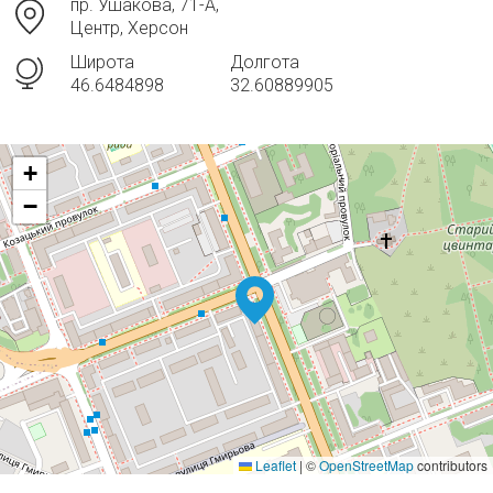
пр. Ушакова, 71-А,
Центр, Херсон
Широта
Долгота
46.6484898
32.60889905
+
−
Leaflet
|
©
OpenStreetMap
contributors