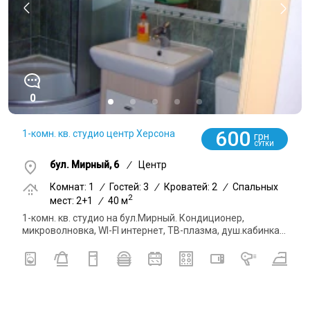
0
600
1-комн. кв. студио центр Херсона
грн
СУТКИ
бул. Мирный, 6
/
Центр
Комнат: 1
/
Гостей: 3
/
Кроватей: 2
/
Спальных
2
мест: 2+1
/
40 м
1-комн. кв. студио на бул.Мирный. Кондиционер,
микроволновка, WI-FI интернет, ТВ-плазма, душ.кабинка...