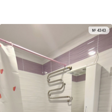
№ 4343