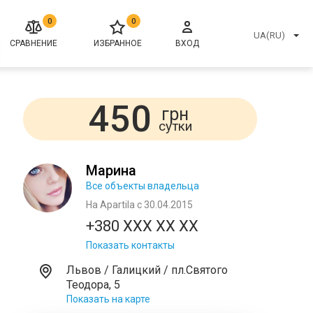
0
0
UA(RU)
СРАВНЕНИЕ
ИЗБРАННОЕ
ВХОД
450
грн
сутки
Марина
Все объекты владельца
На Apartila с 30.04.2015
+380 XXX XX XX
Показать контакты
Львов / Галицкий / пл.Святого
Теодора, 5
Показать на карте