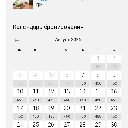
грн
Календарь бронирования
Август 2026
Пн
Вт
Ср
Чт
Пт
Сб
Вс
1
2
450
450
3
4
5
6
7
8
9
450
450
450
450
450
450
450
10
11
12
13
14
15
16
450
450
450
450
450
450
450
17
18
19
20
21
22
23
450
450
450
450
450
450
450
24
25
26
27
28
29
30